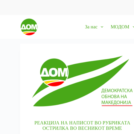
S
k
i
p
За нас
МОДОМ
t
o
c
o
n
t
e
n
t
РЕАКЦИЈА НА НАПИСОТ ВО РУБРИКАТА
ОСТРИЛКА ВО ВЕСНИКОТ ВРЕМЕ