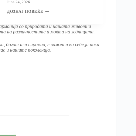
June 24, 2026
ДОМ:
ДОЗНАЈ ПОВЕЌЕ
НАМЕСТО
ПРАВНА
СИГУРНОСТ
хармонија со природата и нашата животна
И
ата на различностите и моќта на зедницата.
ЗАСИЛЕНИ
ЕКОЛОШКИ
СТАНДАРДИ,
ера, богат или сиромав, е важен и во себе ја носи
ГРАЃАНИТЕ
ас и нашите поколенија.
ПОВТОРНО
ДОБИЈА
ИНСТИТУЦИОНАЛНА
КОНФУЗИЈА
И
ЗАКАНА
ПО
ЖИВОТНАТА
СРЕДИНА
ОКОЛУ
ИЛОВИЦА