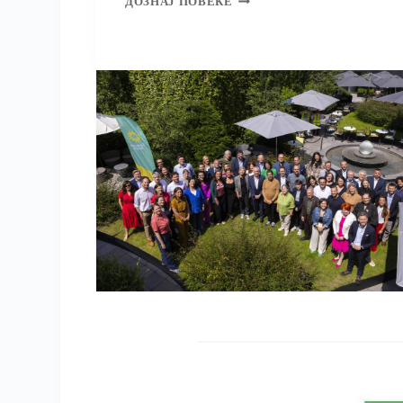
ДОЗНАЈ ПОВЕЌЕ
ИДЕНТИФИКУВАЊЕТО
НА
ВИНОВНИЦИТЕ
ВО
ГОСТИВАР
НЕ
СМЕЕ
ДА
ГО
АМНЕСТИРА
СИСТЕМОТ
КОЈ
ЈА
ДОЗВОЛИ
КАТАСТРОФАТА