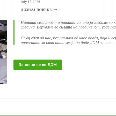
July 17, 2026
ДОМ:
ДОЗНАЈ ПОВЕЌЕ
ДАЛИ
ПРИ
ОЦЕНКАТА
Нашата сегашност и нашата иднина ја гледамe во 
НА
средина. Верувамe во силата на поединецот, убавин
ОПРАВДАНОСТА
ЗА
ИЗГРАДБА
Секој еден од нас, без разлика од каде доаѓа, боја и в
НА
промената за оваа наша земја да биде ДОМ за сите н
НАЦИОНАЛЕН
ДАТА
ЦЕНТАР,
ПОКРАЈ
ТЕХНИЧКИТЕ
И
Зачлени се во ДОМ
ФИНАНСИСКИТЕ
ПАРАМЕТРИ
СЕ
ЗЕМЕНИ
ПРЕДВИД
И
ЕКОЛОШКИТЕ
СТАНДАРДИ?