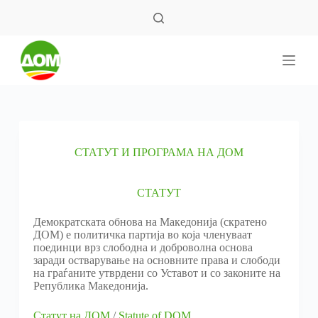
S
k
i
p
t
o
c
o
n
t
e
СТАТУТ И ПРОГРАМА НА ДОМ
n
t
СТАТУТ
Демократската обнова на Македонија (скратено
ДОМ) е политичка партија во која членуваат
поединци врз слободна и доброволна основа
заради остварување на основните права и слободи
на граѓаните утврдени со Уставот и со законите на
Република Македонија.
Статут на ДОМ
/
Statute of DOM