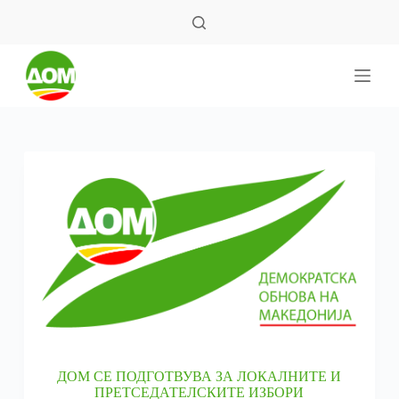
S
k
i
p
t
o
c
o
n
t
e
n
t
ДОМ СЕ ПОДГОТВУВА ЗА ЛОКАЛНИТЕ И
ПРЕТСЕДАТЕЛСКИТЕ ИЗБОРИ