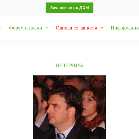
Зачлени се во ДОМ
Форум на жени
Односи со јавноста
Информации 
ИНТЕРВЈУА