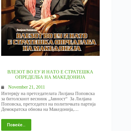
ВЛЕЗОТ ВО ЕУ И НАТО Е СТРАТЕШКА
ОПРЕДЕЛБА НА МАКЕДОНИЈА
November 21, 2011
Интервју на претседателата Лилјана Поповска
за битолскиот весниик „Јавност“ За Лилјана
Поповска, претседател на политичката партија
Демократска обнова на Македонија,…
Повеќе…