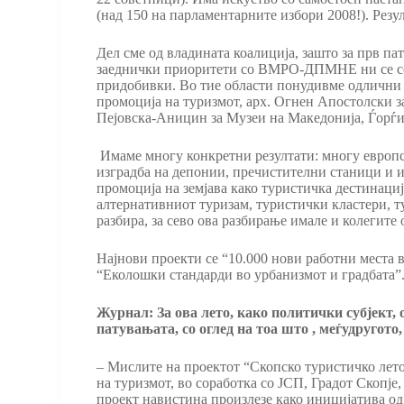
(над 150 на парламентарните избори 2008!). Рез
Дел сме од владината коалиција, зашто за прв па
заеднички приоритети со ВМРО-ДПМНЕ ни се соци
придобивки. Во тие области понудивме одлични к
промоција на туризмот, арх. Огнен Апостолски з
Пејовска-Аницин за Музеи на Македонија, Ѓорѓи 
Имаме многу конкретни резултати: многу европск
изградба на депонии, пречистителни станици и и
промоција на земјава како туристичка дестинациј
алтернативниот туризам, туристички кластери, 
разбира, за сево ова разбирање имале и колегит
Најнови проекти се “10.000 нови работни места в
“Еколошки стандарди во урбанизмот и градбата”
Журнал: За ова лето, како политички субјект, 
патувањата, со оглед на тоа што , меѓудругото,
– Мислите на проектот “Скопско туристичко лето
на туризмот, во соработка со ЈСП, Градот Скопје
проект навистина произлезе како иницијатива од