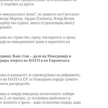
огу подобри од други.
а македонскиот јазик“, во рамките на Светската
митар Мирчев, Јордан Плевнеш, Илија Велев,
дбор таа година, зашто се реализираа многу
јазикот.
азик во странство, преку лекторатите и преку
ија на македонскиот јазик и идентитет во
дина). Ваш став – дали на Македонија и
тегрира земјата во НАТО и во Европската
кажа и капацитет за спроведување на реформите,
ите во НАТО и ЕУ се блокирани поради грчкото
чката распределба.
така и покрај наводната нелогичност, избори
о 2.-от конгрес, со зголемена мобилност и
о зеленото е зрело – како политичка опција, како