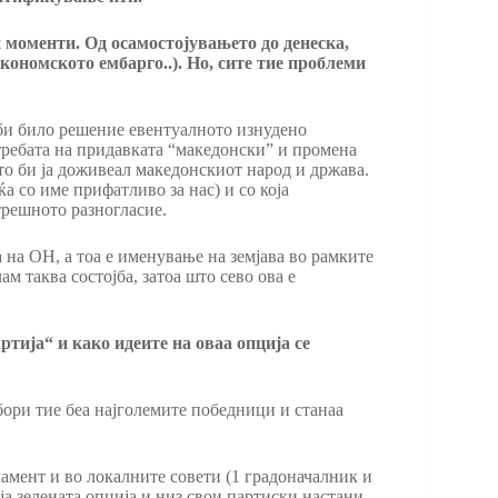
и моменти. Од осамостојувањето до денеска,
кономското ембарго..). Но, сите тие проблеми
 би било решение евентуалното изнудено
требата на придавката “македонски” и промена
то би ја доживеал македонскиот народ и држава.
а со име прифатливо за нас) и со која
трешното разногласие.
на ОН, а тоа е именување на земјава во рамките
м таква состојба, затоа што сево ова е
тија“ и како идеите на оваа опција се
ори тие беа најголемите победници и станаа
амент и во локалните совети (1 градоначалник и
ја зелената опција и низ свои партиски настани