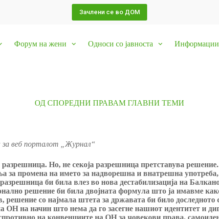
Зачлени се во ДОМ
Форум на жени
Односи со јавноста
Информации 
ОД СПОРЕДНИ ПРАВАМ ГЛАВНИ ТЕМИ
а за веб порталот „Журнал“
а разрешница. Но, не секоја разрешница претставува решение
а за промена на името за надворешна и внатрешна употреба,
разрешница би била влез во нова дестабилизација на Балкано
нално решение би била двојната формула што ја имавме како 
в, решение со најмала штета за државата би било доследното
на ОН на начин што нема да го засегне нашиот идентитет и ди
е спротивно на конвенциите на ОН за човекови права, самоид