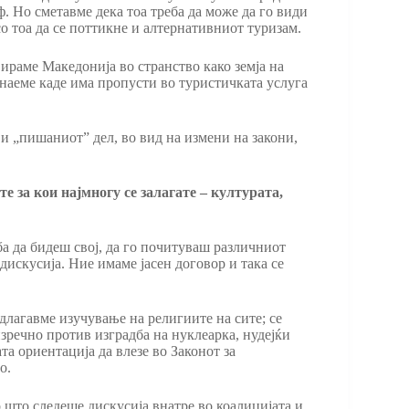
ф. Но сметавме дека тоа треба да може да го види
 со тоа да се поттикне и алтернативниот туризам.
ираме Македонија во странство како земја на
 знаеме каде има пропусти во туристичката услуга
и „пишаниот” дел, во вид на измени на закони,
е за кои најмногу се залагате – културата,
ба да бидеш свој, да го почитуваш различниот
дискусија. Ние имаме јасен договор и така се
длагавме изучување на религиите на сите; се
изречно против изградба на нуклеарка, нудејќи
а ориентација да влезе во Законот за
го.
 што следеше дискусија внатре во коалицијата и