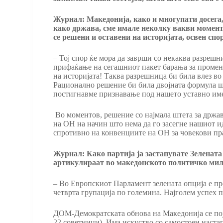
Журнал: Македонија, како и многупати досега,
како држава, сме имале неколку вакви моменти
се решени и оставени на историјата, освен спо
– Тој спор ќе мора да заврши со некаква разреш
прифаќање на сегашниот пакет барања за промена
на историјата! Таква разрешница би била влез во
Рационално решение би била двојната формула што
постигнавме признавање под нашето уставно име 
Во моментов, решение со најмала штета за држав
на ОН на начин што нема да го засегне нашиот ид
спротивно на конвенциите на ОН за човекови пр
Журнал: Како партија ја застапувате Зелената
артикулираат во македонското политичко мил
– Во Европскиот Парламент зелената опција е пр
четврта групација по големина. Најголем успех 
ДОМ-Демократската обнова на Македонија се поја
22 советници). Има искуство со самостоен настап