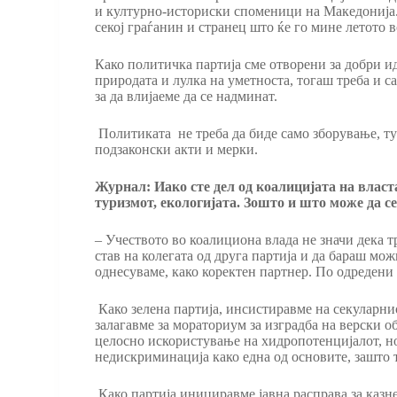
и културно-историски споменици на Македонија. Т
секој граѓанин и странец што ќе го мине летото в
Како политичка партија сме отворени за добри и
природата и лулка на уметноста, тогаш треба и с
за да влијаеме да се надминат.
Политиката не треба да биде само зборување, ту
подзаконски акти и мерки.
Журнал: Иако сте дел од коалицијата на власта
туризмот, екологијата. Зошто и што може да с
– Учеството во коалициона влада не значи дека т
став на колегата од друга партија и да бараш мо
однесуваме, како коректен партнер. По одреден
Како зелена партија, инсистиравме на секуларни
залагавме за мораториум за изградба на верски об
целосно искористување на хидропотенцијалот, но 
недискриминација како една од основите, зашто т
Како партија инициравме јавна расправа за казне