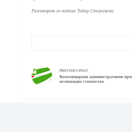
Разговорот го водеше Тодор Стојчевски
PREVIOUS
POST
Комплицирани административни проц
неликвидно стопанство