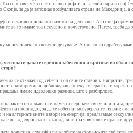
оа го правевме за нас и наши пријатели, за свои пари и свој ќе
о Скопје, за да ја запознае возбудливата страна на Македонија, а
деји и неконвенционални начини на делување. Ако ние ја промов
амите да го имаме тоа искусено и почуствувано. Патем, треба да
ку многу повеќе практично делување. А ние си го одработуваме 
, честопати давате сериозни забелешки и критики во областит
е стори?
реба да се откажеш од себеси и од своите ставови. Напротив, тре
жност за компромисно доближување преку толерантна и коректна 
и прашања имаме идеолошки разлики, што е разбирливо.
от карактер на државата и наместо веронаука во училиштата, пре
јекти на плоштадот, за да се избегнат меѓуверските тензии; сме 
и на алтернативните извори на енергија; предлагавме сексуалнат
оа е дел од европското законодавство за човековите права и дру
ната политика, слушајќи ги жалбите на стопанските субјекти, по