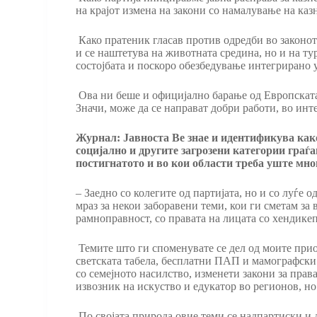
на крајот измена на закони со намалување на ка
Како пратеник гласав против одредби во законот
и се наштетува на животната средина, но и на т
состојбата и поскоро обезбедување интегрирано 
Ова ни беше и официјално барање од Европската 
Значи, може да се направат добри работи, во инте
Журнал: Јавноста Ве знае и идентификува како
социјално и другите загрозени категории граѓ
постигнатото и во кои области треба уште мног
– Заедно со колегите од партијата, но и со луѓе
мраз за некои заборавени теми, кои ги сметам за
рамноправност, со правата на лицата со хендикеп
Темите што ги споменувате се дел од моите прио
светската табела, бесплатни ПАП и мамографски т
со семејното насилство, изменети закони за прав
извозник на искуство и едукатор во регионов, н
По својата природа овие теми се надпартиски и 