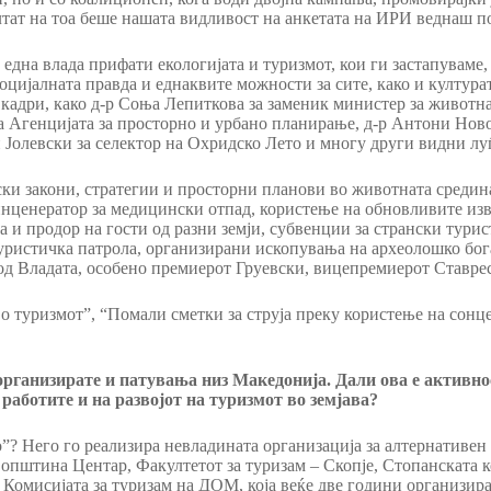
ултат на тоа беше нашата видливост на анкетата на ИРИ веднаш п
т една влада прифати екологијата и туризмот, кои ги застапуваме
јалната правда и еднаквите можности за сите, како и култура
адри, како д-р Соња Лепиткова за заменик министер за животна 
а Агенцијата за просторно и урбано планирање, д-р Антони Нов
Јолевски за селектор на Охридско Лето и многу други видни лу
и закони, стратегии и просторни планови во животната средина,
нценератор за медицински отпад, користење на обновливите изво
а и продор на гости од разни земји, субвенции за странски турис
туристичка патрола, организирани ископувања на археолошко бо
е од Владата, особено премиерот Груевски, вицепремиерот Ставр
о туризмот”, “Помали сметки за струја преку користење на сонц
.
организирате и патувања низ Македонија. Дали ова е активнос
 работите и на развојот на туризмот во земјава?
”? Него го реализира невладината организација за алтернативен
, општина Центар, Факултетот за туризам – Скопје, Стопанската к
 Комисијата за туризам на ДОМ, која веќе две години организир