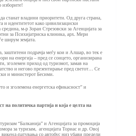
о изборите!
, да станат владини приоритети. Од друга страна,
та и идентитетот како цивилизациски
средина, м-р Зоран Стрезовски за Агенцијата за
отни за Психијатриска клиника, арх. Мери
ѓе ширум земјата.
 заштитени подрачја меѓу кои и Алшар, во тек е
ри на енергија – пред се сонцето, организирана
ти, зголемен приход од туризмот, замав на
гатство и негово презентирање пред светот… Се
ески и министерот Бесими.
ето и зголемена енергетска ефикасност” и
т на политичка партија и која е целта на
 туризам “Балканија” и Агенцијата за промоција
омора за туризам, агенцијата Ториас и др. Овој
а викенд-патувања со автобус низ убави предели