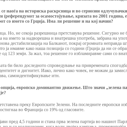
 се наоѓа на историска раскрсница и во сериозни одлучувачк
 (референдумот за осамостојување, кризата во 2001 година, е
рот со името со Грција. Има ли решение и на кој начин?
ница. Но, не секоја разрешница претставува решение. Сигурно не
 на името за надворешна и внатрешна употреба, забрана на упо
 нова дестабилизација на Балканот, покрај огромната неправда ш
 ја имавме како наша позиција со години (Грција да ни се обраќ
од 123 земји. За жал, тоа решение го избламиравме сами со вна
ата би било доследното спроведување на привремената спогодба 
ентитет и дигнитет. Иако, лично како човек, не можам да замисла
ава, самоидентификување итн.
 опција, европско доминантно движење. Што значи „зелена пар
је?
етставена преку Европските Зелени. На последните европски изб
постигнаа во Франција со 19% од гласовите.
ви пред 4,5 години и стана прва зелена партија во нашиот Парл
, но и со коалиционен, кога води двојна кампања, промовирајќи 