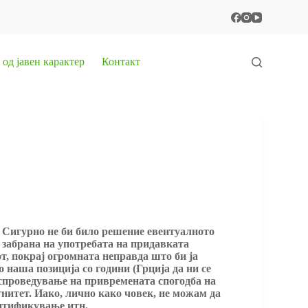
од јавен карактер
Контакт
. Сигурно не би било решение евентуалното
 забрана на употребата на придавката
т, покрај огромната неправда што би ја
наша позиција со години (Грција да ни се
 спроведување на привремената спогодба на
гнитет. Иако, лично како човек, не можам да
ентификување итн.