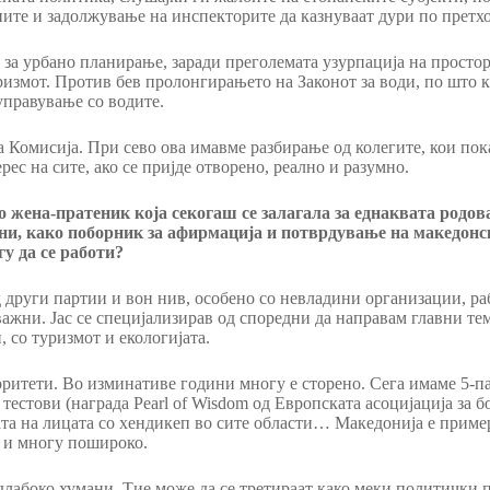
зните и задолжување на инспекторите да казнуваат дури по прет
 за урбано планирање, заради преголемата узурпација на просто
уризмот. Против бев пролонгирањето на Законот за води, по што 
управување со водите.
Комисија. При сево ова имавме разбирање од колегите, кои пок
рес на сите, ако се пријде отворено, реално и разумно.
 жена-пратеник која секогаш се залагала за еднаквата родова
ани, како поборник за афирмација и потврдување на македонск
у да се работи?
 од други партии и вон нив, особено со невладини организации, р
 важни. Јас се специјализирав од споредни да направам главни те
, со туризмот и екологијата.
ритети. Во изминативе години многу е сторено. Сега имаме 5-па
естови (награда Pearl of Wisdom од Европската асоцијација за б
ата на лицата со хендикеп во сите области… Македонија е пример
о и многу пошироко.
длабоко хумани. Тие може да се третираат како меки политички