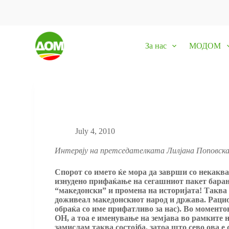
S
k
i
p
За нас
МОДОМ
t
o
c
o
n
t
e
n
t
July 4, 2010
Интервју на претседателката Лилјана Поповск
Спорот со името ќе мора да заврши со некакв
изнудено прифаќање на сегашниот пакет барањ
“македонски” и промена на историјата! Таква 
доживеал македонскиот народ и држава. Рацио
обраќа со име прифатливо за нас). Во моменто
ОН, а тоа е именување на земјава во рамките 
замислам таква состојба, затоа што сево ова 