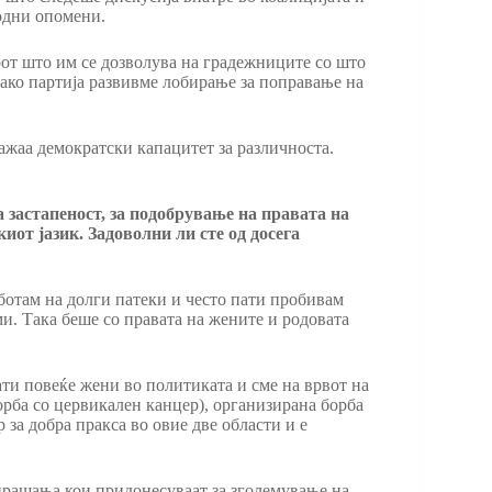
ходни опомени.
рот што им се дозволува на градежниците со што
како партија развивме лобирање за поправање на
ажаа демократски капацитет за различноста.
 застапеност, за подобрување на правата на
иот јазик. Задоволни ли сте од досега
аботам на долги патеки и често пати пробивам
ми. Така беше со правата на жените и родовата
ти повеќе жени во политиката и сме на врвот на
орба со цервикален канцер), организирана борба
 за добра пракса во овие две области и е
 прашања кои придонесуваат за зголемување на