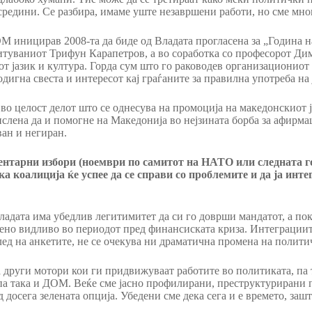
 средини. Се разбира, имаме уште незавршени работи, но сме мн
ОМ иницирав 2008-та да биде од Владата прогласена за „Година н
итуваниот Трифун Карапетров, а во соработка со професорот Ди
јазик и култура. Горда сум што го раководев организациониот о
дигна свеста и интересот кај граѓаните за правилна употреба на 
во целост делот што се однесува на промоција на македонскиот ј
слена да и помогне на Македонија во нејзината борба за афирмац
ван и негиран.
нтарни избори (ноември по самитот на НАТО или следната го
ка коалиција ќе успее да се справи со проблемите и да ја ин
ладата има убедлив легитимитет да си го доврши мандатот, а по
обено видливо во периодот пред финансиската криза. Интеграци
лед на анкетите, не се очекува ни драматична промена на полити
 други мотори кои ги придвижуваат работите во политиката, па 
 па така и ДОМ. Веќе сме јасно профилирани, преструктурирани п
 досега зелената опција. Убедени сме дека сега и е времето, зашт