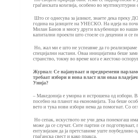
граѓанската кохезија, особено во мултикултурни
Што се однесува за јазикот, знаете дека преку Д
година на јазиците на УНЕСКО. На идеја на поч
Милан Банов и многу други вљубеници во нашиот 
капитални проекти што стоеле со децении и се по
Но, жал ми е што не успеавме да го реализираме 
специјални настани. Оваа иницијатива беше зами
странство, токму во време кога е жестоко оспору
Журнал: Се најавуваат и предвремени парламе
требаат избори и нова власт или оваа владејач
Унија?
– Македонија е уморна и истрошена од избори. В
посебно на планот на економијата. Тоа беше ос
вето и тука нови избори нема да помогнат. Со ог
Но сепак, искуството не учи дека понекогаш има
може да се случат. Сите партии се подготвуваат,
ентузијазам да ја претставиме уште поубедливо од
граѓанска свест и како пракса.