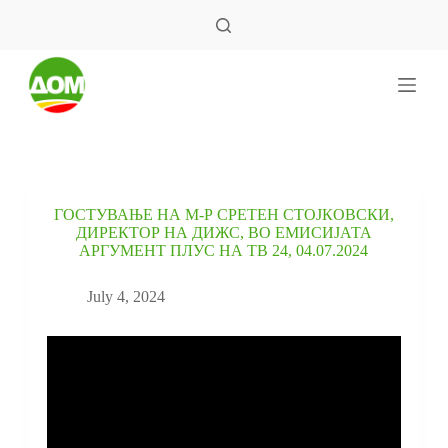
S
k
i
p
t
o
c
o
n
t
e
ГОСТУВАЊЕ НА М-Р СРЕТЕН СТОЈКОВСКИ,
n
ДИРЕКТОР НА ДИЖС, ВО ЕМИСИЈАТА
t
АРГУМЕНТ ПЛУС НА ТВ 24, 04.07.2024
July 4, 2024