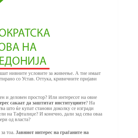
ушат нивните условите за живеење. А тие имаат
тирано со Устав. Оттука, кривичните пријави
бен и деловен простор? Или интересот на овие
ерес
сакаат да заштитат институциите
? На
тва што ќе купат станови доколку се изгради
ли на Тафталиџе? И конечно, дали зад сева оваа
ери од власта?
 за тоа.
Јавниот интерес на граѓаните на