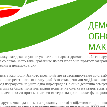
 кажуваат дека со уништувањето на паркот драматично ќе се нар
 со Устав. Исто така, граѓаните
имаат право на протест
загаран
ведни и недемократски.
тината Карпош и Јавното претпријатие за стопанисување со стам
ен интерес за овие институции? Ако е така,
тогаш чиј јавен инт
 од изградбата на уште една чир-зграда? На оние десетина семејс
иуми ќе бидат привилегирани новите, на сметка на старите жите
не лежи сосем приземен личен интерес на грст високи функцион
 други, може да ги сменат, доколку постојат објективни причини
а животна средина е доволна причина за промена на ДУП-от!