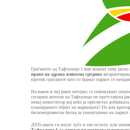
Граѓаните од Тафталиџе 1 кои живеат таму јасно
право на здрава
животна средина
загарантирана
против граѓаните што го бранат паркот се непра
На каков и чиј јавен интерес се повикуваат опш
сегашни жители на Тафталиџе не претставува јав
некој инвеститор кој веќе ја пресметал добивката
планираниот објект на маркицата? По кои критер
бескомпромисна битка за уништување на паркот 
ДУП-овите ги носат луѓе и тие истите, или некои
Тафталиџе 1 да живеат во поздрава и похуман