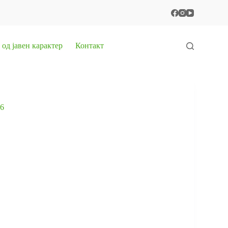
од јавен карактер
Контакт
6