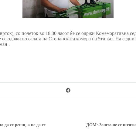
етврток), со почеток во 18:30 часот ќе се одржи Комеморативна с
е одржи во салата на Стопанската комора на 5ти кат. На седниц
ман .
 да се реши, а не да се
ДОМ: Зошто не се штити 