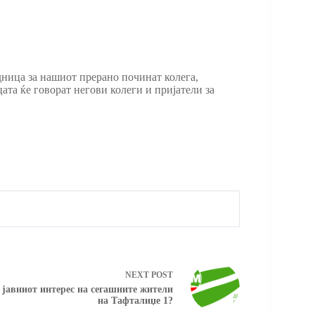
едница за нашиот прерано починат колега,
ата ќе говорат негови колеги и пријатели за
NEXT
POST
јавниот интерес на сегашните жители
на Тафталиџе 1?