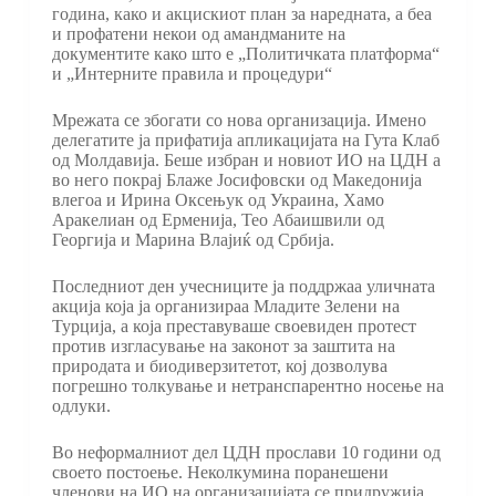
година, како и акцискиот план за наредната, а беа
и профатени некои од амандманите на
документите како што е „Политичката платформа“
и „Интерните правила и процедури“
Мрежата се збогати со нова организација. Имено
делегатите ја прифатија апликацијата на Гута Клаб
од Молдавија. Беше избран и новиот ИО на ЦДН а
во него покрај Блаже Јосифовски од Македонија
влегоа и Ирина Оксењук од Украина, Хамо
Аракелиан од Ерменија, Тео Абаишвили од
Георгија и Марина Влајиќ од Србија.
Последниот ден учесниците ја поддржаа уличната
акција која ја организираа Младите Зелени на
Турција, а која преставуваше своевиден протест
против изгласување на законот за заштита на
природата и биодиверзитетот, кој дозволува
погрешно толкување и нетранспарентно носење на
одлуки.
Во неформалниот дел ЦДН прослави 10 години од
своето постоење. Неколкумина поранешени
членови на ИО на организацијата се придружија