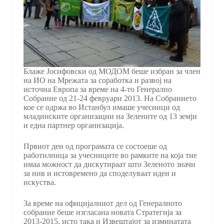
Блаже Јосифовски од МОДОМ беше избран за член
на ИО на Мрежата за соработка и развој на
источна Европа за време на 4-то Генерално
Собрание од 21-24 февруари 2013. На Собранието
кое се одржа во Истанбул имаше учесници од
младинските организации на Зелените од 13 земји
и една партнер организација.
Првиот ден од програмата се состоеше од
работилница за учесниците во рамките на која тие
имаа можност да дискутираат што Зеленото значи
за нив и истовремено да споделуваат идеи и
искуства.
За време на официjалниот дел од Генералното
собрание беше изгласана новата Стратегија за
2013-2015, исто така и Извештајот за изминатата