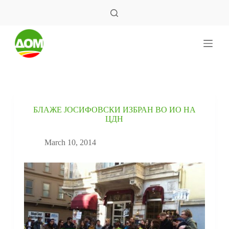
S
k
i
p
t
o
c
o
n
t
e
БЛАЖЕ ЈОСИФОВСКИ ИЗБРАН ВО ИО НА
n
ЦДН
t
March 10, 2014