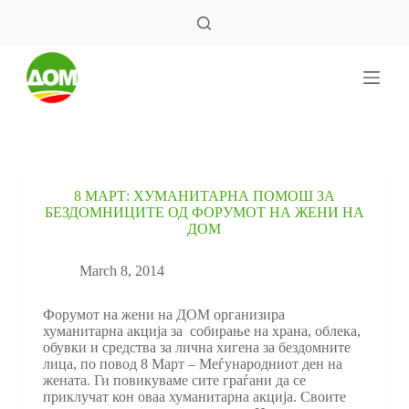
S
k
i
p
t
o
c
o
n
t
e
8 МАРТ: ХУМАНИТАРНА ПОМОШ ЗА
n
БЕЗДОМНИЦИТЕ ОД ФОРУМОТ НА ЖЕНИ НА
t
ДОМ
March 8, 2014
Форумот на жени на ДОМ организира
хуманитарна акција за собирање на храна, облека,
обувки и средства за лична хигена за бездомните
лица, по повод 8 Март – Меѓународниот ден на
жената. Ги повикуваме сите граѓани да се
приклучат кон оваа хуманитарна акција. Своите