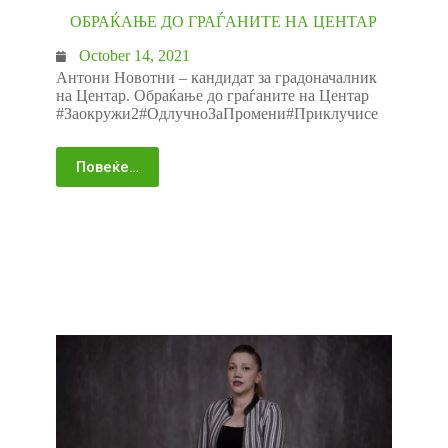
ОБРАЌАЊЕ ДО ГРАЃАНИТЕ НА ЦЕНТАР
October 14, 2021
Антони Новотни – кандидат за градоначалник
на Центар. Обраќање до граѓаните на Центар
#Заокружи2#ОдлучноЗаПромени#Приклучисе
Повеќе…