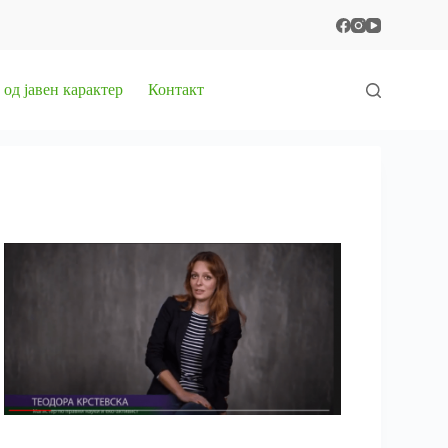
од јавен карактер
Контакт