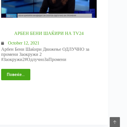
АРБЕН БЕНИ ШАЌИРИ НА ТV24
October 12, 2021
Арбен Бени Шаќири Движење ОДЛУЧНО за
промени Заокружи 2
#Заокружи2#ОдлучноЗаПромени
Повеќе…