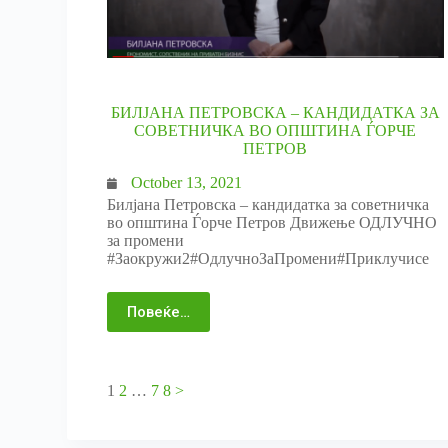
БИЛЈАНА ПЕТРОВСКА – КАНДИДАТКА ЗА
СОВЕТНИЧКА ВО ОПШТИНА ЃОРЧЕ
ПЕТРОВ
October 13, 2021
Билјана Петровска – кандидатка за советничка
во општина Ѓорче Петров Движење ОДЛУЧНО
за промени
#Заокружи2#ОдлучноЗаПромени#Приклучисе
Повеќе…
1
2
…
7
8
>