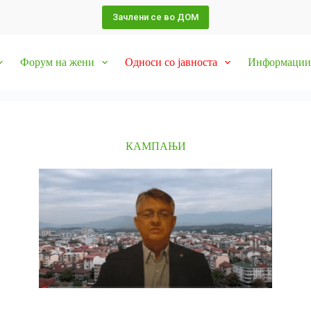
Зачлени се во ДОМ
Форум на жени
Односи со јавноста
Информации 
КАМПАЊИ