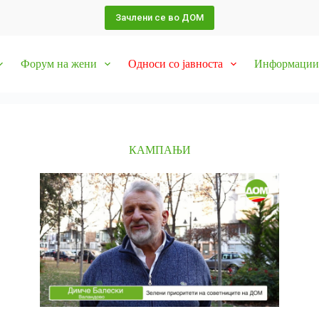
Зачлени се во ДОМ
Форум на жени
Односи со јавноста
Информации 
КАМПАЊИ