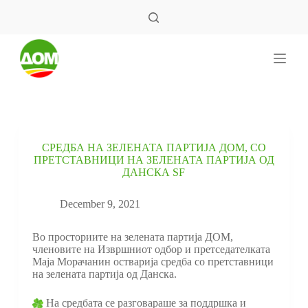
S
k
i
p
t
o
c
o
n
t
e
СРЕДБА НА ЗЕЛЕНАТА ПАРТИЈА ДОМ, СО
n
ПРЕТСТАВНИЦИ НА ЗЕЛЕНАТА ПАРТИЈА ОД
t
ДАНСКА SF
December 9, 2021
Во просториите на зелената партија ДОМ,
членовите на Извршниот одбор и претседателката
Маја Морачанин остварија средба со претставници
на зелената партија од Данска.
На средбата се разговараше за поддршка и