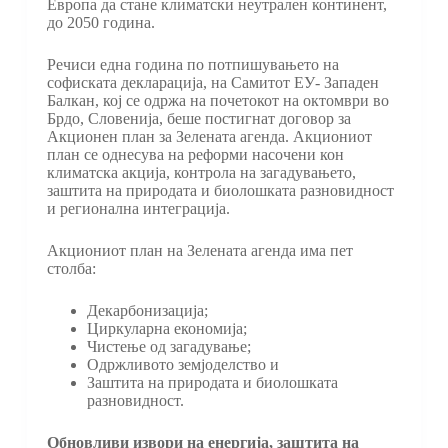
Европа да стане климатски неутрален континент,
до 2050 година.
Речиси една година по потпишувањето на
софиската декларација, на Самитот ЕУ- Западен
Балкан, кој се одржа на почетокот на октомври во
Брдо, Словенија, беше постигнат договор за
Акционен план за Зелената агенда. Акциониот
план се однесува на реформи насочени кон
климатска акција, контрола на загадувањето,
заштита на природата и биолошката разновидност
и регионална интеграција.
Акциoниот план на Зелената агенда има пет
столба:
Декарбонизација;
Циркуларна економија;
Чистење од загадување;
Одржливото земјоделство и
Заштита на природата и биолошката
разновидност.
Обновливи извори на енергија, заштита на