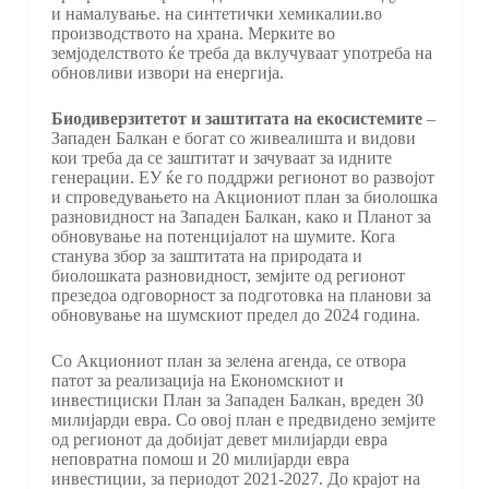
и намалување. на синтетички хемикалии.во
производството на храна. Мерките во
земјоделството ќе треба да вклучуваат употреба на
обновливи извори на енергија.
Биодиверзитетот и заштитата на екосистемите
–
Западен Балкан е богат со живеалишта и видови
кои треба да се заштитат и зачуваат за идните
генерации. ЕУ ќе го поддржи регионот во развојот
и спроведувањето на Акциониот план за биолошка
разновидност на Западен Балкан, како и Планот за
обновување на потенцијалот на шумите. Кога
станува збор за заштитата на природата и
биолошката разновидност, земјите од регионот
презедоа одговорност за подготовка на планови за
обновување на шумскиот предел до 2024 година.
Со Акциониот план за зелена агенда, се отвора
патот за реализација на Економскиот и
инвестициски План за Западен Балкан, вреден 30
милијарди евра. Со овој план е предвидено земјите
од регионот да добијат девет милијарди евра
неповратна помош и 20 милијарди евра
инвестиции, за периодот 2021-2027. До крајот на