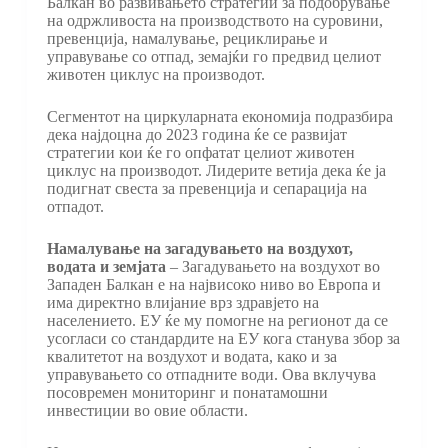
Балкан во развивањето стратегии за подобрување
на одржливоста на производството на суровини,
превенција, намалување, рециклирање и
управување со отпад, земајќи го предвид целиот
животен циклус на производот.
Сегментот на циркуларната економија подразбира
дека најдоцна до 2023 година ќе се развијат
стратегии кои ќе го опфатат целиот животен
циклус на производот. Лидерите ветија дека ќе ја
подигнат свеста за превенција и сепарација на
отпадот.
Намалување на загадувањето на воздухот,
водата и земјата
– Загадувањето на воздухот во
Западен Балкан е на највисоко ниво во Европа и
има директно влијание врз здравјето на
населението. ЕУ ќе му помогне на регионот да се
усогласи со стандардите на ЕУ кога станува збор за
квалитетот на воздухот и водата, како и за
управувањето со отпадните води. Ова вклучува
посовремен мониторинг и понатамошни
инвестиции во овие области.