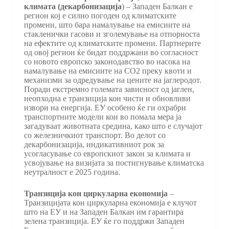
климата
(декарбонизација
) – Западен Балкан е
регион кој е силно погоден од климатските
промени, што бара намалување на емисиите на
стакленички гасови и зголемување на отпорноста
на ефектите од климатските промени. Партнерите
од овој регион ќе бидат поддржани во согласност
со новото европско законодавство во насока на
намалување на емисиите на CO2 преку квоти и
механизми за одредување на цените на јаглеродот.
Поради екстремно големата зависност од јаглен,
неопходна е транзиција кон чисти и обновливи
извори на енергија. ЕУ особено ќе ги охрабри
транспортните модели кои во помала мера ја
загадуваат животната средина, како што е случајот
со железничкиот транспорт. Во делот со
декарбонизација, индикативниот рок за
усогласување со европскиот закон за климата и
усвојување на визијата за постигнување климатска
неутралност е 2025 година.
Транзиција кон
циркуларна
економија
–
Транзицијата кон циркуларна економија е клучот
што на ЕУ и на Западен Балкан им гарантира
зелена транзиција. ЕУ ќе го поддржи Западен