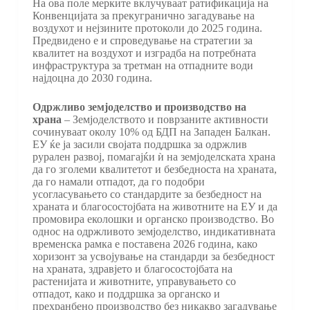
На ова поле мерките вклучуваат ратификација на
Конвенцијата за прекугранично загадување на
воздухот и нејзините протоколи до 2025 година.
Предвидено е и спроведување на стратегии за
квалитет на воздухот и изградба на потребната
инфраструктура за третман на отпадните води
најдоцна до 2030 година.
Одржливо земјоделство и производство на
храна
– Земјоделството и поврзаните активности
сочинуваат околу 10% од БДП на Западен Балкан.
ЕУ ќе ја засили својата поддршка за одржлив
рурален развој, помагајќи ѝ на земјоделската храна
да го зголеми квалитетот и безбедноста на храната,
да го намали отпадот, да го подобри
усогласувањето со стандардите за безбедност на
храната и благосостојбата на животните на ЕУ и да
промовира еколошки и органско производство. Во
однос на одржливото земјоделство, индикативната
временска рамка е поставена 2026 година, како
хоризонт за усвојување на стандарди за безбедност
на храната, здравјето и благосостојбата на
растенијата и животните, управувањето со
отпадот, како и поддршка за органско и
прехранбено производство без никакво загадување