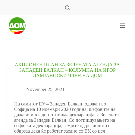
S
k
i
p
t
o
c
o
n
t
e
АКЦИОНЕН ПЛАН ЗА ЗЕЛЕНАТА АГЕНДА ЗА
n
ЗАПАДЕН БАЛКАН – КОЛУМНА НА ИГОР
t
ДАМЈАНОСКИ ЧЛЕН НА ДОМ
November 25, 2021
На самитот ЕУ – Западен Балкан, одржан во
Софија на 10 ноември 2020 година, шефовите на
држави и влади потпишаа декларација за Зелената
агенда за Западен Балкан. Со потпишувањето на
софиската декларација, земјите од регионот се
обврзаа дека ќе работат заедно со ЕУ, со цел