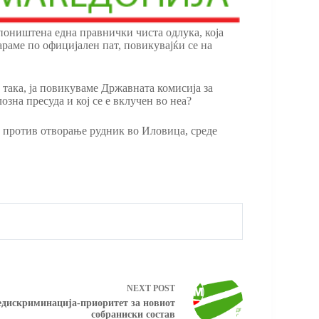
 поништена една правнички чиста одлука, која
бараме по официјален пат, повикувајќи се на
 така, ја повикуваме Државната комисија за
озна пресуда и кој се е вклучен во неа?
а против отворање рудник во Иловица, среде
NEXT
POST
едискриминација-приоритет за новиот
собраниски состав