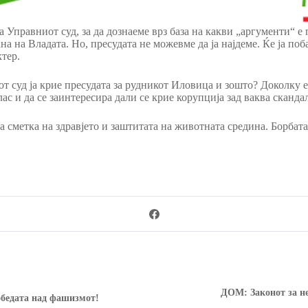
а Управниот суд, за да дознаеме врз база на какви „аргументи“ е
на на Владата. Но, пресудата не можевме да ја најдеме. Ќе ја по
ктер.
т суд ја крие пресудата за рудникот Иловица и зошто? Доколку е
с и да се заинтересира дали се крие корупција зад ваква скандал
 сметка на здравјето и заштитата на животната средина. Борбат
ДОМ: Законот за н
обедата над фашизмот!