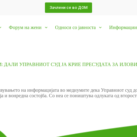
Зачлени се во ДОМ
Форум на жени
Односи со јавноста
Информации 
: ДАЛИ УПРАВНИОТ СУД ЈА КРИЕ ПРЕСУДАТА ЗА ИЛОВ
авувањето на информацијата во медиумите дека Управниот суд до
ја и вонредна состојба. Со неа се поништува одлуката од второс