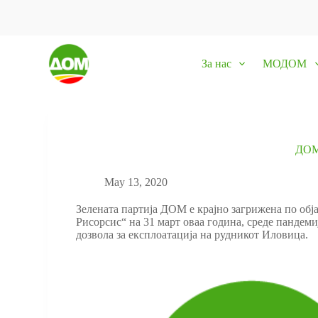
S
k
i
p
За нас
МОДОМ
t
o
c
o
n
t
e
ДОМ
n
t
May 13, 2020
Зелената партија ДОМ е крајно загрижена по обј
Рисорсис“ на 31 март оваа година, среде пандеми
дозвола за експлоатација на рудникот Иловица.