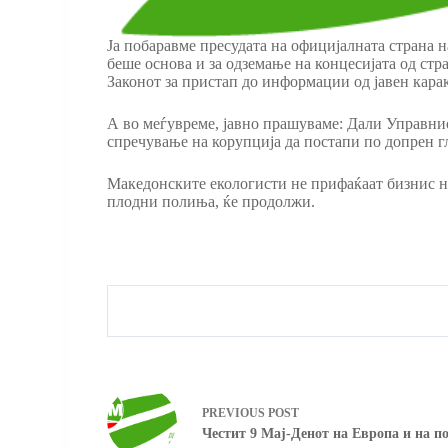
Ја побаравме пресудата на официјалната страна н
беше основа и за одземање на концесијата од стра
Законот за пристап до информации од јавен кара
А во меѓувреме, јавно прашуваме: Дали Управнио
спречување на корупција да постапи по допрен гла
Македонските екологисти не прифаќаат бизнис на
плодни полиња, ќе продолжи.
PREVIOUS
POST
Честит 9 Мај-Денот на Европа и на п