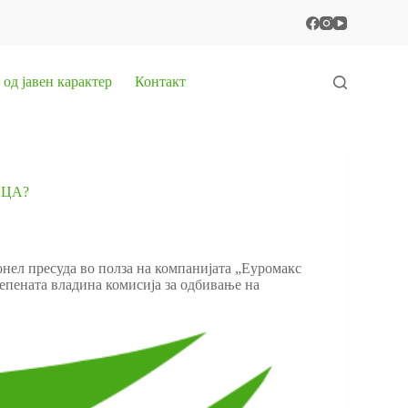
од јавен карактер
Контакт
ИЦА?
нел пресуда во полза на компанијата „Еуромакс
тепената владина комисија за одбивање на