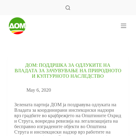
S
k
i
p
t
o
c
o
n
t
e
ДОМ: ПОДДРШКА ЗА ОДЛУКИТЕ НА
n
ВЛАДАТА ЗА ЗАЧУВУВАЊЕ НА ПРИРОДНОТО
t
И КУЛТУРНОТО НАСЛЕДСТВО
May 6, 2020
Зелената партија ДОМ ја поздравува одлуката на
Владата за координирани инспекциски надзори
врз градбите во крајбрежјето на Општините Охрид
и Струга, вонредна ревизија на легализацијата на
бесправно изградените објекти во Општина
Струга и инспекциски надзор врз работите на