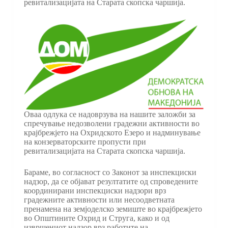
ревитализацијата на Старата скопска чаршија.
Оваа одлука се надоврзува на нашите заложби за
спречување недозволени градежни активности во
крајбрежјето на Охридското Езеро и надминување
на конзерваторските пропусти при
ревитализацијата на Старата скопска чаршија.
Бараме, во согласност со Законот за инспекциски
надзор, да се објават резултатите од спроведените
координирани инспекциски надзори врз
градежните активности или несоодветната
пренамена на земјоделско земиште во крајбрежјето
во Општините Охрид и Струга, како и од
извршениот надзор врз работите на