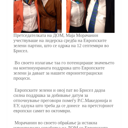
Претседателката на ДОМ, Маја Морачанин
учествуваше на лидерска средба на Европските
зелени партии, што се одржа на 12 септември во
Брисел.
Во своето излагање таа го потенцираше значењето
на континуираната поддршка што Европските
зелени ја даваат за нашите евроинтеграциски
процеси.
Европските зелени и овој пат во Брисел дадоа
силна поддршка за добивање датум за
отпочнување преговори помеѓу Р.С.Македонија и
ЕУ, одлука што треба да се донесе на претстојниот
европски самит во октомври.
Морачанин во своето обраќање ја истакна
извонредната соработка на ДОМ со Европските