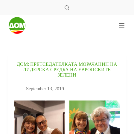
S
k
i
p
t
o
c
o
n
t
e
ДОМ: ПРЕТСЕДАТЕЛКАТА МОРАЧАНИН НА
n
ЛИДЕРСКА СРЕДБА НА ЕВРОПСКИТЕ
t
ЗЕЛЕНИ
September 13, 2019