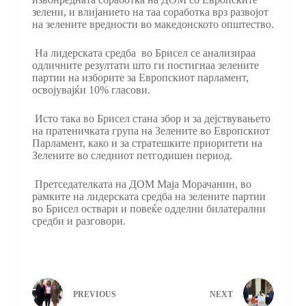
зелени, и влијанието на таа соработка врз развојот
на зелените вредности во македонското општество.
На лидерската средба во Брисел се анализираа
одличните резултати што ги постигнаа зелените
партии на изборите за Европскиот парламент,
освојувајќи 10% гласови.
Исто така во Брисел стана збор и за дејствувањето
на пратеничката група на Зелените во Европскиот
Парламент, како и за стратешките приоритети на
Зелените во следниот петгодишен период.
Претседателката на ДОМ Маја Морачанин, во
рамките на лидерската средба на зелените партии
во Брисел оствари и повеќе одделни билатерални
средби и разговори.
PREVIOUS
NEXT