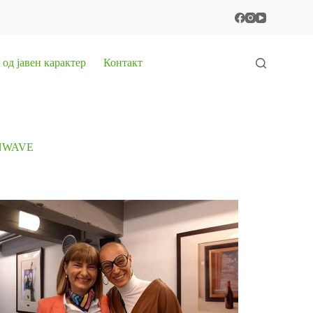
од јавен карактер
Контакт
NWAVE