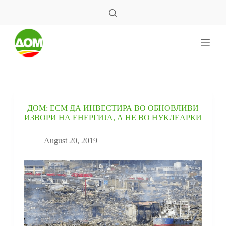
S
k
i
p
t
o
c
o
n
t
e
ДОМ: ЕСМ ДА ИНВЕСТИРА ВО ОБНОВЛИВИ
n
ИЗВОРИ НА ЕНЕРГИЈА, А НЕ ВО НУКЛЕАРКИ
t
August 20, 2019