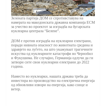
Зелената партија ДОМ се спротивставува на
намерата на македонската државна компанија ЕСМ
за учество во проектот за изградба на бугарската
нуклеарна централа “Белене”.
ДОМ е против изградба на нуклеарни електрани,
поради нивната опасност по животната средина и
здравјето на луѓето, на што укажуваат трагичните
искуства од нуклеарните катастрофи во Чернобил
и Фукушима. Не случајно, Германија одлучи да ги
затвори сите свои нуклеарни електрани до 2022
година.
Наместо во нуклеарки, нашата држава треба да
инвестира во производство на електрична енергија
од обновливи извори на енергија, како сонце и
ветер.