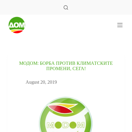
S
k
i
p
t
o
c
o
n
t
e
MОДОМ: БОРБА ПРОТИВ КЛИМАТСКИТЕ
n
ПРОМЕНИ, СЕГА!
t
August 20, 2019