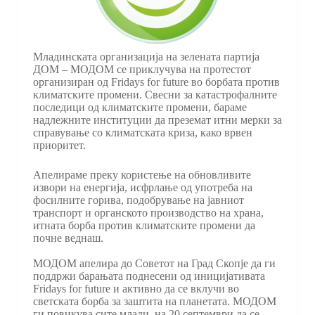
Младинската организација на зелената партија
ДОМ – МОДОМ се приклучува на протестот
организиран од Fridays for future во борбата против
климатските промени. Свесни за катастрофалните
последици од климатските промени, бараме
надлежните институции да преземат итни мерки за
справување со климатската криза, како врвен
приоритет.
Апелираме преку користење на обновливите
извори на енергија, исфрлање од употреба на
фосилните горива, подобрување на јавниот
транспорт и органското производство на храна,
итната борба против климатските промени да
почне веднаш.
МОДОМ апелира до Советот на Град Скопје да ги
поддржи барањата поднесени од иницијативата
Fridays for future и активно да се вклучи во
светската борба за заштита на планетата. МОДОМ
ги повикува сите млади, на 20 септември да се