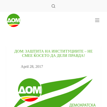
S
k
i
p
t
o
c
o
n
t
e
ДОМ: ЗАШТИТА НА ИНСТИТУЦИИТЕ – НЕ
n
СМЕЕ ЌОСЕТО ДА ДЕЛИ ПРАВДА!
t
April 28, 2017