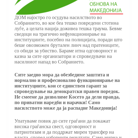
ДОМ најостро го осудува насилството во
Собранието, во кое беа тешко повредени стотина
луѓе, а целата нација доживеа тешка траума. Бевме
сведоци на трагично нефункционирање на
институциите, посебно на полицијата, поради што
беше овозможен брутален линч над пратениците,
со обиди за убиство. Бараме итна одговорност и
казна за сите организатори и спроведувачи на
насилниот напад во Собранието.
Сите заедно мора да обезбедиме заштита и
нормално и професионално функционирање на
институциите, кои се единствен гарант за
спроведување на демократски правен поредок.
Не смееме да дозволиме Ќосето да дели правда,
по приватни наредби и нарачки! Само
насилството може да ја распадне Македонија!
Упатуваме повик до сите граѓани да покажат
висока граѓанска свест, одговорност и
патриотизам и да поддржат мирен трансфер на
власта, според изборните резултати. Само мирна и