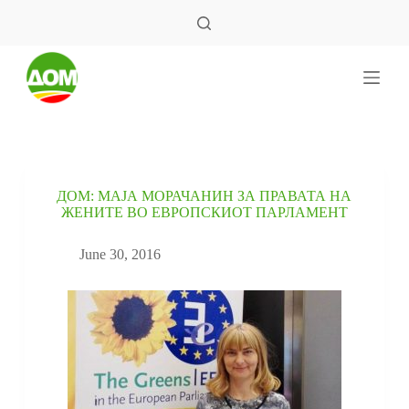
S
k
i
p
t
o
c
o
n
t
e
ДОМ: МАЈА МОРАЧАНИН ЗА ПРАВАТА НА
n
ЖЕНИТЕ ВО ЕВРОПСКИОТ ПАРЛАМЕНТ
t
June 30, 2016