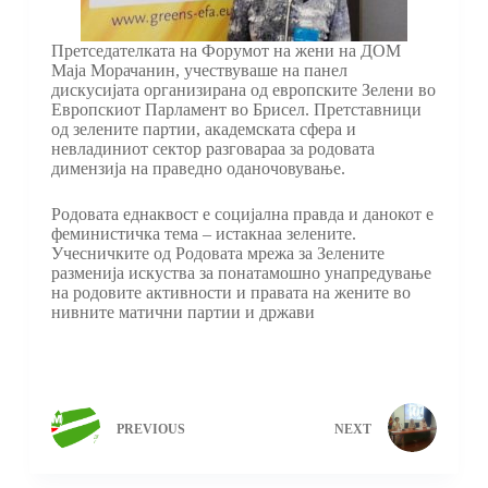
Претседателката на Форумот на жени на ДОМ
Маја Морачанин, учествуваше на панел
дискусијата организирана од европските Зелени во
Европскиот Парламент во Брисел. Претставници
од зелените партии, академската сфера и
невладиниот сектор разговараа за родовата
димензија на праведно оданочовување.
Родовата еднаквост е социјална правда и данокот е
феминистичка тема – истакнаа зелените.
Учесничките од Родовата мрежа за Зелените
разменија искуства за понатамошно унапредување
на родовите активности и правата на жените во
нивните матични партии и држави
PREVIOUS
NEXT