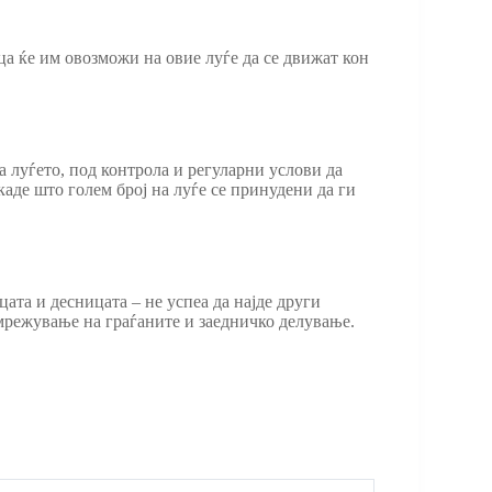
ица ќе им овозможи на овие луѓе да се движат кон
а луѓето, под контрола и регуларни услови да
каде што голем број на луѓе се принудени да ги
ата и десницата – не успеа да најде други
вмрежување на граѓаните и заедничко делување.