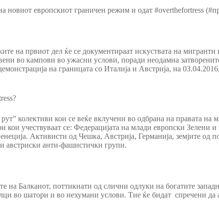
а новиот европскиот граничен режим и одат #overthefortress (#п
амките на првиот дел ќе се документираат искуствата на мигранти 
лавени во кампови во ужасни услови, поради неодамна затворенит
демонстрација на границата со Италија и Австрија, на 03.04.2016,
ress?
ут” колективи кои се веќе вклучени во одбрана на правата на м
 кои учествуваат се: Федерацијата на млади европски Зелени и ц
енеција. Активисти од Чешка, Австрија, Германија, земјите од п
 и австриски анти-фашистички групи.
те на Балканот, поттикнати од слични одлуки на богатите западн
лци во шатори и во нехумани услови. Тие ќе бидат спречени да 