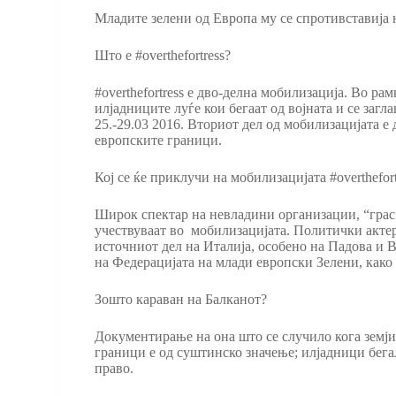
Младите зелени од Европа му се спротивставија н
Што е #overthefortress?
#overthefortress е дво-делна мобилизација. Во р
илјадниците луѓе кои бегаат од војната и се заг
25.-29.03 2016. Вториот дел од мобилизацијата е 
европските граници.
Коj се ќе приклучи на мобилизацијата #overthefort
Широк спектар на невладини организации, “грас р
учествуваат во мобилизацијата. Политички актери
источниот дел на Италија, особено на Падова и В
на Федерацијата на млади европски Зелени, како
Зошто караван на Балканот?
Документирање на она што се случило кога земји
граници е од суштинско значење; илјадници бега
прaво.