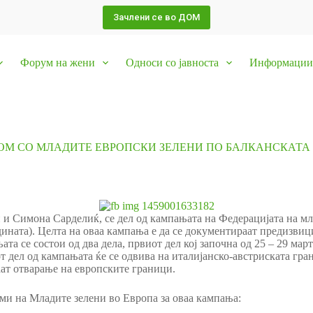
Зачлени се во ДОМ
Форум на жени
Односи со јавноста
Информации 
М СО МЛАДИТЕ ЕВРОПСКИ ЗЕЛЕНИ ПО БАЛКАНСКАТА
имона Сарделиќ, се дел од кампањата на Федерацијата на млад
рдината). Целта на оваа кампања е да се документираат предизвиц
та се состои од два дела, првиот дел кој започна од 25 – 29 мар
 дел од кампањата ќе се одвива на италијанско-австриската гран
аат отварање на европските граници.
и на Младите зелени во Европа за оваа кампања: