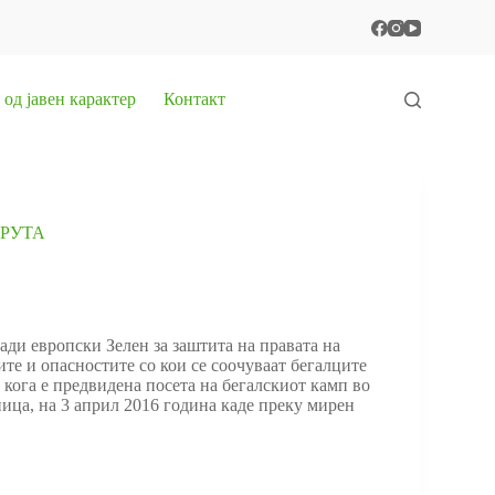
од јавен карактер
Контакт
 РУТА
и европски Зелен за заштита на правата на
ите и опасностите со кои се соочуваат бегалците
т кога е предвидена посета на бегалскиот камп во
ица, на 3 април 2016 година каде преку мирен