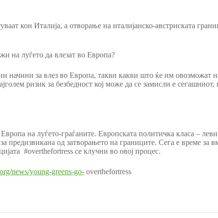
атуваат кон Италија, а отворање на италијанско-австриската гран
ожи на луѓето да влезат во Европа?
ни начини за влез во Европа, такви какви што ќе им овозможат н
јголем ризик за безбедност кој може да се замисли е сегашниот, 
 Европа на луѓето-граѓаните. Европската политичка класа – левиц
иза предизвикана од затворањето на границите. Сега е време за 
ијата #overthefortress се клучни во овој процес.
g.org/news/young-greens-go-
overthefortress