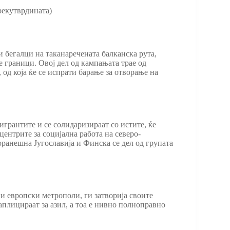
рекутврдината)
и бегалци на таканаречената балканска рута,
е граници. Овој дел од кампањата трае од
 од која ќе се испрати барање за отворање на
игрантите и се солидаризираат со истите, ќе
ентрите за социјална работа на северо-
оранешна Југославија и Финска се дел од групата
и европски метрополи, ги затворија своите
аплицираат за азил, а тоа е нивно полноправно