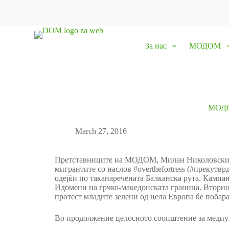
S
k
i
p
За нас
МОДОМ
t
o
c
o
n
t
e
МОДО
n
t
March 27, 2016
Претставниците на МОДОМ, Милан Николовски и С
мигрантите со наслов #overthefortress (#прекутв
одејќи по таканаречената Балканска рута. Кампања
Идомени на грчко-македонската граница. Вториот
протест младите зелени од цела Европа ќе побар
Во продолжение целосното соопштение за медиум