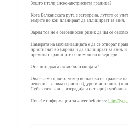
Зошто италијанско-австриската граница?
Кога Балканската рута е затворена, луѓето се уп
земјите во кои планираат да аплицираат за азил.
Зарем тоа не е безбедносен ризик да им се овозм
Намерата на мобилизацијата е да се отворат прав
пристигнат во Европа и да аплицираат за азил. На
преминат границите со помош на шверцери.
Она што доаѓа по мобилизацијата?
Ова е само првиот чекор во насока на градење на
решенија за оваа сериозна (дури и историска) кр
Субјектите кои ја изградија и остварија мобилизац
Повеќе информации за #overthefortress:
http://fye