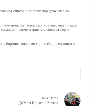
чкиот список и се согласија дека само со
, иако нема согласност колку изнесуваат – дали
е создадени елементарните услови за фер и
на изборниот модел во една изборна единица со
NEXT
POST
ДОМ во Прилеп и Битола