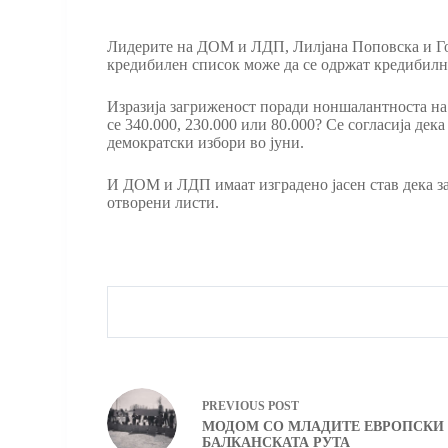
Лидерите на ДОМ и ЛДП, Лилјана Поповска и Гора
кредибилен список може да се одржат кредибилн
Изразија загриженост поради ноншалантноста на Д
се 340.000, 230.000 или 80.000? Се согласија де
демократски избори во јуни.
И ДОМ и ЛДП имаат изградено јасен став дека за
отворени листи.
PREVIOUS
POST
МОДОМ СО МЛАДИТЕ ЕВРОПСКИ 
БАЛКАНСКАТА РУТА