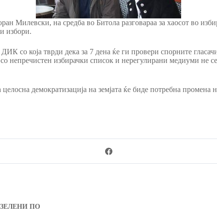
н Милевски, на средба во Битола разговараа за хаосот во избира
и избори.
ИК со која тврди дека за 7 дена ќе ги провери спорните гласачи
ка со непречистен избирачки список и нерегулирани медиуми не с
 целосна демократизација на земјата ќе биде потребна промена 
ЗЕЛЕНИ ПО