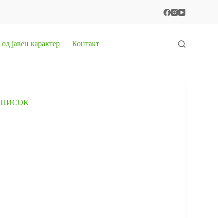
од јавен карактер
Контакт
 СПИСОК