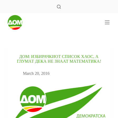
S
k
i
p
t
o
c
o
n
t
e
ДОМ: ИЗБИРАЧКИОТ СПИСОК ХАОС, А
n
ГЛУМАТ ДЕКА НЕ ЗНААТ МАТЕМАТИКА!
t
March 20, 2016