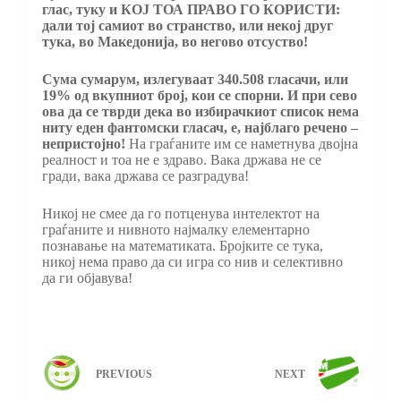
глас, туку и КОЈ ТОА ПРАВО ГО КОРИСТИ:
дали тој самиот во странство, или некој друг
тука, во Македонија, во негово отсуство!
Сума сумарум, излегуваат 340.508 гласачи, или
19% од вкупниот број, кои се спорни. И при сево
ова да се тврди дека во избирачкиот список нема
ниту еден фантомски гласач, е, најблаго речено –
непристојно!
На граѓаните им се наметнува двојна
реалност и тоа не е здраво. Вака држава не се
гради, вака држава се разградува!
Никој не смее да го потценува интелектот на
граѓаните и нивното најмалку елементарно
познавање на математиката. Бројките се тука,
никој нема право да си игра со нив и селективно
да ги објавува!
PREVIOUS
NEXT