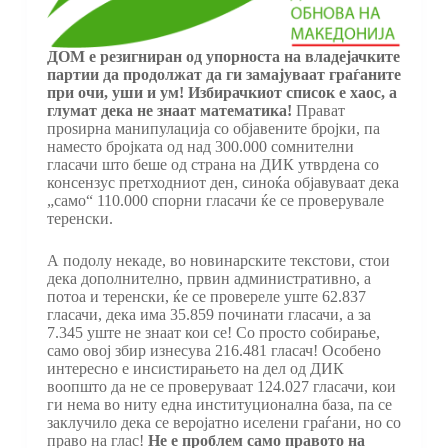
ДОМ е резигниран од упорноста на владејачките
партии да продолжат да ги замајуваат граѓаните
при очи, уши и ум! Избирачкиот список е хаос, а
глумат дека не знаат математика!
Прават
проѕирна манипулација со објавените бројки, па
наместо бројката од над 300.000 сомнителни
гласачи што беше од страна на ДИК утврдена со
консензус претходниот ден, синоќа објавуваат дека
„само“ 110.000 спорни гласачи ќе се проверувале
теренски.
А подолу некаде, во новинарските текстови, стои
дека дополнително, првин административно, а
потоа и теренски, ќе се провереле уште 62.837
гласачи, дека има 35.859 починати гласачи, а за
7.345 уште не знаат кои се! Со просто собирање,
само овој збир изнесува 216.481 гласач! Особено
интересно е инсистирањето на дел од ДИК
воопшто да не се проверуваат 124.027 гласачи, кои
ги нема во ниту една институционална база, па се
заклучило дека се веројатно иселени граѓани, но со
право на глас!
Не е проблем само правото на