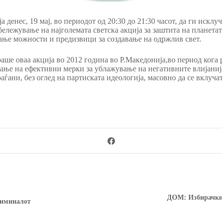
денес, 19 мај, во периодот од 20:30 до 21:30 часот, да ги исклу
бележување на најголемата светска акција за заштита на планетат
ање можности и предизвици за создавање на одржлив свет.
ше оваа акција во 2012 година во Р.Македонија,во период кога 
ње на ефективни мерки за ублажување на негативните влијанија о
ни, без оглед на партиската идеологија, масовно да се вклучат
ДОМ: Избирачкиот
риминалот