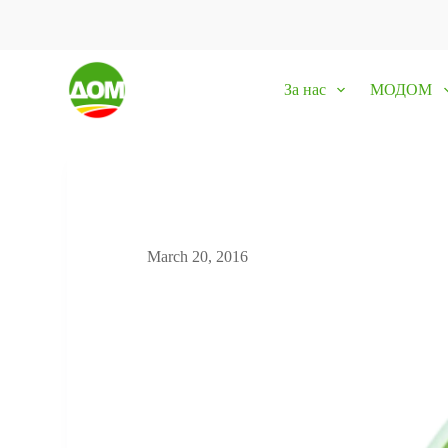
S
k
i
p
За нас
МОДОМ
t
o
c
o
n
t
e
n
t
March 20, 2016