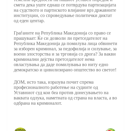
смета дека уште еднаш се потврдува партизацијата
на судството и партиското влијание врз државните
институции, со спроведување политички диктат
од еден центар.
Граѓаните на Република Македонија со право се
прашуваат: Ќе си дозволи ли претседателот на
Република Македонија да помилува лица обвинети
за изборен криминал, за педофилија и силување, за
воени злосторства и за трговија со дрога? За вакви
криминални дејства претседателот нема
овластувања да даде помилувања во ниту едно
демократско и цивилизирано општество во светот!
ДОМ, исто така, изразува почит спрема
професионалното работење на судиите од
Уставниот суд кои беа против донесувањето на
ваквата одлука, наметната од страна на власта, а во
одбрана на криминалот.