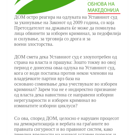
ДОМ остро реагира на одлуката на Уставниот суд
за укинување на Законот од 2009 година, со која
Претседателот на државата ќе може да помилува
лица обвинети за изборен криминал, за педофилија
и силување, за трговија со дрога и за
воени злосторства.
ДОМ смета дека Уставниот суд е злоупотребен од
страна на власта и прашува: Зошто токму во овој
период е донесена оваа одлука на Уставниот суд,
кога се води постапка против некои членови на
владејачките партии врз база на
основано сомневање дека учествувале во изборен
криминал? Зарем тоа не е индиректно признание
од власта дека навистина се направени изборни
нерегуларности и изборен криминал во
изминатите изборни циклуси?
Со ова, според ДОМ, целосно е нарушен процесот
на демократизација и вербата на граѓаните во
правната сигурност и во правниот систем, како
темелни вредности на нашиот уставен поредок и