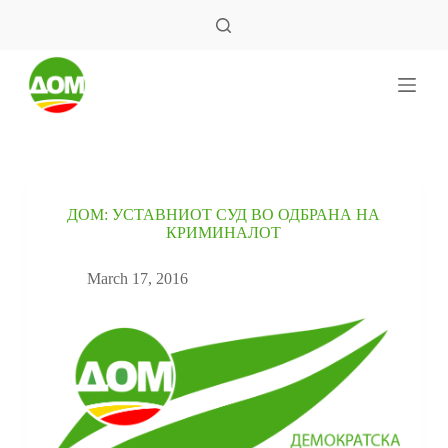
S
k
i
p
t
o
c
o
n
t
e
ДОМ: УСТАВНИОТ СУД ВО ОДБРАНА НА
n
КРИМИНАЛОТ
t
March 17, 2016