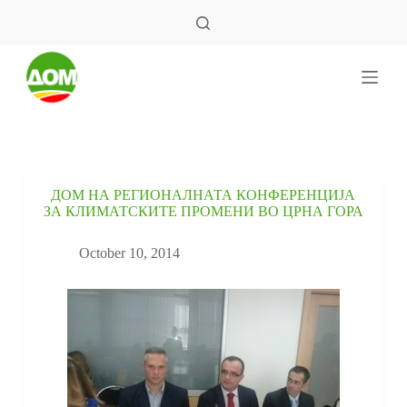
S
k
i
p
t
o
c
o
n
t
e
ДОМ НА РЕГИОНАЛНАТА КОНФЕРЕНЦИЈА
n
ЗА КЛИМАТСКИТЕ ПРОМЕНИ ВО ЦРНА ГОРА
t
October 10, 2014