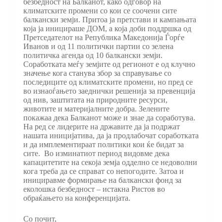
безбедност на Балканот, како одговор на
климатските промени со кои се соочени сите
балкански земји. Притоа ја претстави и кампањата
која ја иницираше ДОМ, а која доби поддршка од
Претседателот на Република Македонија Ѓорѓе
Иванов и од 11 политички партии со зелена
политичка агенда од 10 балкански земји.
Соработката меѓу земјите од регионот е од клучно
значење кога станува збор за справување со
последиците од климатските промени, но пред се
во изнаоѓањето заеднички решенија за превенција
од нив, заштитата на природните ресурси,
животите и материјалните добра. Зелените
покажаа дека Балканот може и знае да соработува.
На ред се лидерите на државите да ја подржат
нашата иницијатива, да ја продлабочат соработката
и да имплементираат политики кои ќе бидат за
сите. Во изминатиот период видовме дека
капацитетите на секоја земја одделно се недоволни
кога треба да се справат со непогодите. Затоа и
инициравме формирање на балкански фонд за
еколошка безбедност – истакна Ристов во
обраќањето на конференцијата.
Со почит,