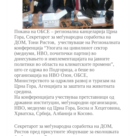
Покана на ОБСЕ – регионална канцеларија Црна
Гора, Секретарот за меѓународна соработка на
ДОМ, Тони Ристов, учествуваше на Регионалната
конференција “Улогата на цивилниот сектор
(медиуми, НВО, почитички партии) во
донесувањето и имплементацијата на јавните
политики во областа на климатските промени”,
што се одржа во Подгорица, а беше во
организација на НВО Озон, ОБСЕ,
Министерството за одржлив развој и туризам на
Црна Гора, Агенцијата за заштита на животната
средина.
На конференцијата учествуваа претставници од
државни институции, меѓународни организации,
НВО, медиуми од Црна Гора, Босна и Хецеговина,
Хрватска, Србија, Албанија и Косово.
Секретарот за меѓународна соработка на ДОМ,
Ристов пред присутните зборуваше за еколошката