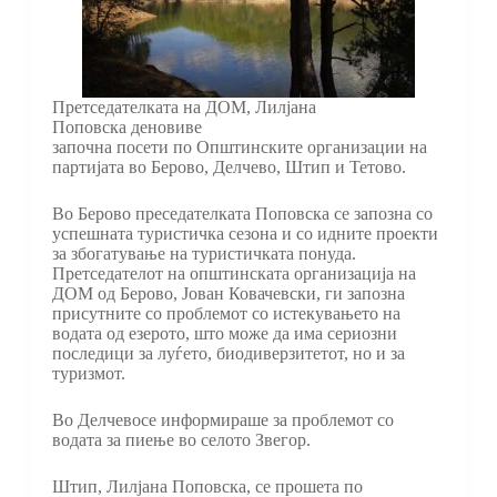
Претседателката на ДОМ, Лилјана
Поповска деновиве
започна посети по Општинските организации на
партијата во Берово, Делчево, Штип и Тетово.
Во Берово преседателката Поповска се запозна со
успешната туристичка сезона и со идните проекти
за збогатување на туристичката понуда.
Претседателот на општинската организација на
ДОМ од Берово, Јован Ковачевски, ги запозна
присутните со проблемот со истекувањето на
водата од езерото, што може да има сериозни
последици за луѓето, биодиверзитетот, но и за
туризмот.
Во Делчевосе информираше за проблемот со
водата за пиење во селото Звегор.
Штип, Лилјана Поповска, се прошета по