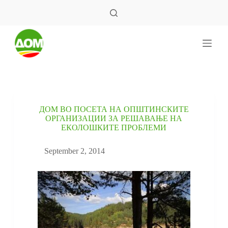
S
k
i
p
t
o
c
o
n
t
e
ДОМ ВО ПОСЕТА НА ОПШТИНСКИТЕ
n
ОРГАНИЗАЦИИ ЗА РЕШАВАЊЕ НА
t
ЕКОЛОШКИТЕ ПРОБЛЕМИ
September 2, 2014