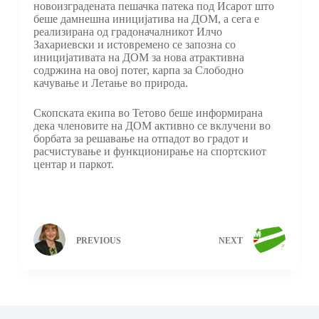
новоизградената пешачка патека под Исарот што
беше дамнешна иницијатива на ДОМ, а сега е
реализирана од градоначалникот Илчо
Захариевски и истовремено се запозна со
иницијативата на ДОМ за нова атрактивна
содржина на овој потег, карпа за Слободно
качување и Летање во природа.
Скопската екипа во Тетово беше информирана
дека членовите на ДОМ активно се вклучени во
борбата за решавање на отпадот во градот и
расчистување и функционирање на спортскиот
центар и паркот.
PREVIOUS
NEXT