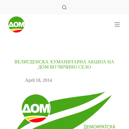
S
k
i
p
t
o
c
o
n
t
e
ВЕЛИГДЕНСКА ХУМАНИТАРНА АКЦИЈА НА
n
ДОМ ВО ЧИЧИНО СЕЛО
t
April 18, 2014