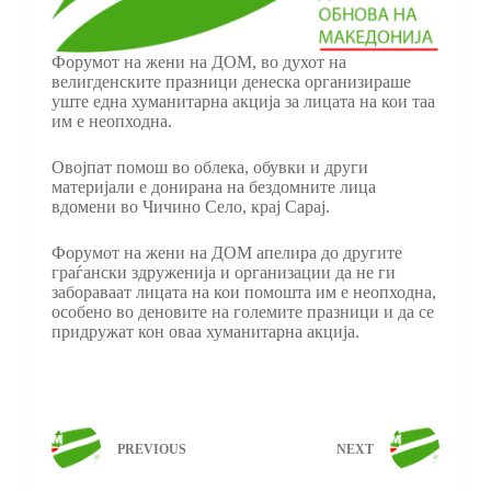
Форумот на жени на ДОМ, во духот на
велигденските празници денеска организираше
уште една хуманитарна акција за лицата на кои таа
им е неопходна.
Овојпат помош во облека, обувки и други
материјали е донирана на бездомните лица
вдомени во Чичино Село, крај Сарај.
Форумот на жени на ДОМ апелира до другите
граѓански здруженија и организации да не ги
забораваат лицата на кои помошта им е неопходна,
особено во деновите на големите празници и да се
придружат кон оваа хуманитарна акција.
PREVIOUS
NEXT