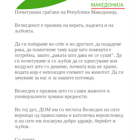
Почитувани граѓани на Република Македонија,
Велигденот е празник на верата, надежта и на
љубовта.
Да ги побараме во себе и во другиот, да подадеме
рака, да помогнеме таму каде што помошта е
потребна, зашто „раката што дава не се суши“. Да
ги почитуваме и со љубов да се однесуваме кон
воздухот што го дишеме, почвата која не храни,
водата која е непоходен елемент на животот. Да ги
зачуваме за нас и за нашите потомци.
Велигден е празник што го слави животот и
универзалните хумани вредности.
Во тој дух, ДОМ им го честита Велигден на сите
верници од православна и католичка вероисповед
и на сите им посакува добро здравје, бериќет и
љубов.
Со почит,