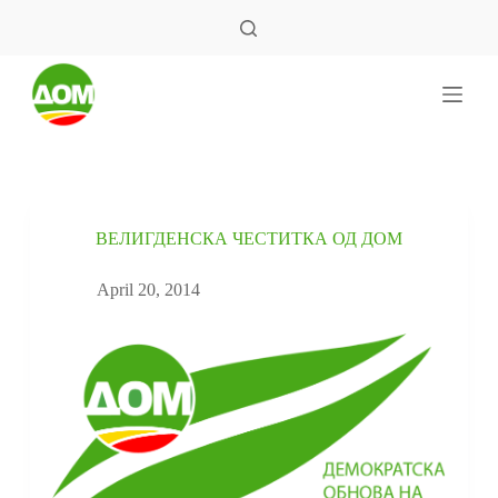
S
k
i
p
t
o
c
o
n
t
e
ВЕЛИГДЕНСКА ЧЕСТИТКА ОД ДОМ
n
t
April 20, 2014