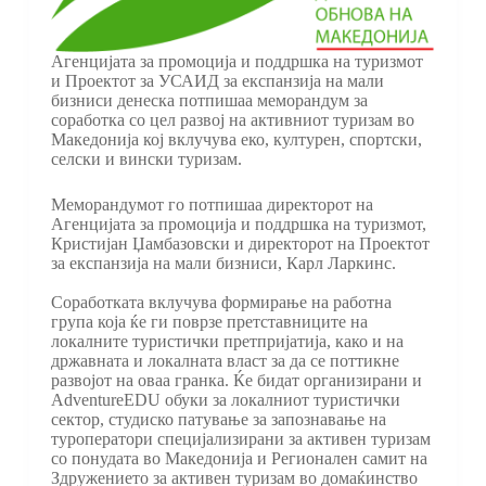
Агенцијата за промоција и поддршка на туризмот
и Проектот за УСАИД за експанзија на мали
бизниси денеска потпишаа меморандум за
соработка со цел развој на активниот туризам во
Македонија кој вклучува еко, културен, спортски,
селски и вински туризам.
Меморандумот го потпишаа директорот на
Агенцијата за промоција и поддршка на туризмот,
Кристијан Џамбазовски и директорот на Проектот
за експанзија на мали бизниси, Карл Ларкинс.
Соработката вклучува формирање на работна
група која ќе ги поврзе претставниците на
локалните туристички претпријатија, како и на
државната и локалната власт за да се поттикне
развојот на оваа гранка. Ќе бидат организирани и
AdventureEDU обуки за локалниот туристички
сектор, студиско патување за запознавање на
туроператори специјализирани за активен туризам
со понудата во Македонија и Регионален самит на
Здружението за активен туризам во домаќинство