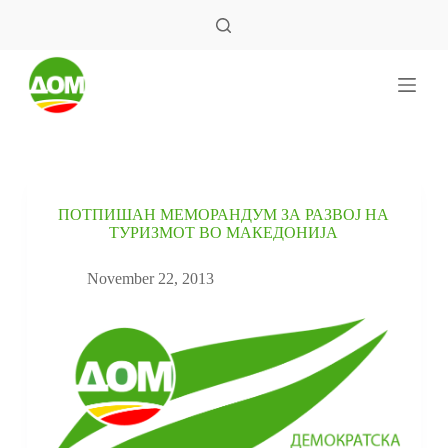
S
k
i
p
t
o
c
o
n
t
e
ПОТПИШАН МЕМОРАНДУМ ЗА РАЗВОЈ НА
n
ТУРИЗМОТ ВО МАКЕДОНИЈА
t
November 22, 2013