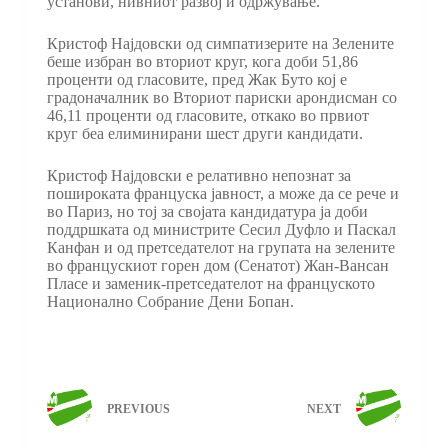
установи, нивниот развој и одржување.
Кристоф Најдовски од симпатизерите на Зелените
беше избран во вториот круг, кога доби 51,86
проценти од гласовите, пред Жак Буто кој е
градоначалник во Вториот париски арондисман со
46,11 проценти од гласовите, откако во првиот
круг беа елиминирани шест други кандидати.
Кристоф Најдовски е релативно непознат за
пошироката француска јавност, а може да се рече и
во Париз, но тој за својата кандидатура ја доби
поддршката од министрите Сесил Дуфло и Паскал
Канфан и од претседателот на групата на зелените
во францускиот горен дом (Сенатот) Жан-Вансан
Пласе и заменик-претседателот на француското
Национално Собрание Дени Бопан.
PREVIOUS
NEXT