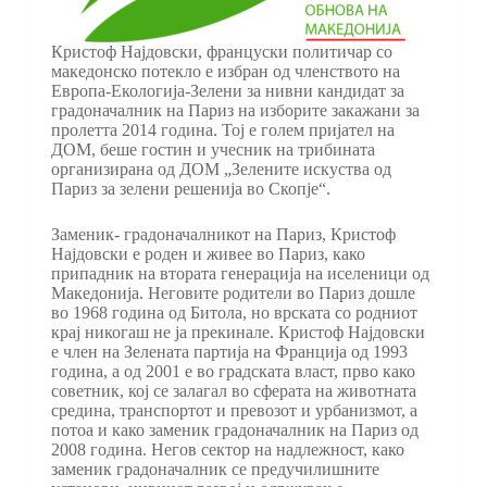
Кристоф Најдовски, француски политичар со
македонско потекло е избран од членството на
Европа-Екологија-Зелени за нивни кандидат за
градоначалник на Париз на изборите закажани за
пролетта 2014 година. Тој е голем пријател на
ДОМ, беше гостин и учесник на трибината
организирана од ДОМ „Зелените искуства од
Париз за зелени решенија во Скопје“.
Заменик- градоначалникот на Париз, Кристоф
Најдовски е роден и живее во Париз, како
припадник на втората генерација на иселеници од
Македонија. Неговите родители во Париз дошле
во 1968 година од Битола, но врската со родниот
крај никогаш не ја прекинале. Кристоф Најдовски
е член на Зелената партија на Франција од 1993
година, а од 2001 е во градската власт, прво како
советник, кој се залагал во сферата на животната
средина, транспортот и превозот и урбанизмот, а
потоа и како заменик градоначалник на Париз од
2008 година. Негов сектор на надлежност, како
заменик градоначалник се предучилишните