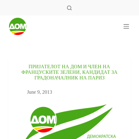
S
k
i
p
t
o
c
o
n
t
e
ПРИЈАТЕЛОТ НА ДОМ И ЧЛЕН НА
n
ФРАНЦУСКИТЕ ЗЕЛЕНИ, КАНДИДАТ ЗА
t
ГРАДОНАЧАЛНИК НА ПАРИЗ
June 9, 2013