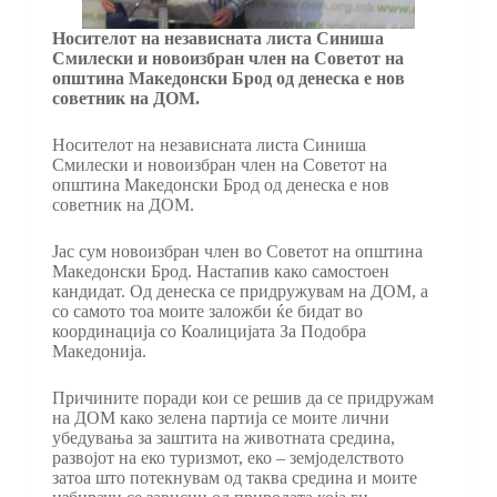
Носителот на независната листа Синиша
Смилески и новоизбран член на Советот на
општина Македонски Брод од денеска е нов
советник на ДОМ.
Носителот на независната листа Синиша
Смилески и новоизбран член на Советот на
општина Македонски Брод од денеска е нов
советник на ДОМ.
Јас сум новоизбран член во Советот на општина
Македонски Брод. Настапив како самостоен
кандидат. Од денеска се придружувам на ДОМ, а
со самото тоа моите заложби ќе бидат во
координација со Коалицијата За Подобра
Македонија.
Причините поради кои се решив да се придружам
на ДОМ како зелена партија се моите лични
убедувања за заштита на животната средина,
развојот на еко туризмот, еко – земјоделството
затоа што потекнувам од таква средина и моите