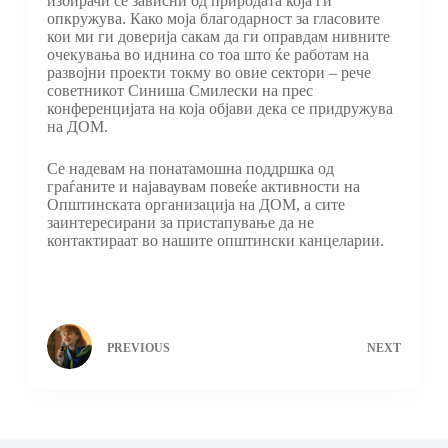
избирачи се зависни од природата која ги
опкружува. Како моја благодарност за гласовите
кои ми ги доверија сакам да ги оправдам нивните
очекувања во иднина со тоа што ќе работам на
развојни проекти токму во овие сектори – рече
советникот Синиша Смилески на прес
конференцијата на која објави дека се придружува
на ДОМ.
Се надевам на понатамошна поддршка од
граѓаните и најаваувам повеќе активности на
Општинската организација на ДОМ, а сите
заинтересирани за пристапување да не
контактираат во нашите општински канцеларии.
PREVIOUS
NEXT