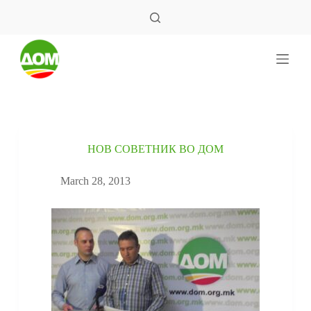
S
k
i
p
t
o
c
o
n
t
e
НОВ СОВЕТНИК ВО ДОМ
n
t
March 28, 2013