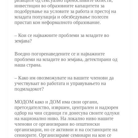
ризиците од сексуално преносливите болести,
инвестиции во образовните капацитети за
подобрување на условите за работа и престој на
младата популација и обезбедување полесен
пристап кон неформалното образование.
– Кои се најважните проблеми за младите во
земјава?
Воедно погоренаведените се и најважните
проблеми на младите во земјава, детектирани од
наша страна.
– Како им овозможувате на вашите членови да
учествуваат во работата и управувањето на
подмладокот?
МОДОМ како и ДОМ има свои органи,
претседателство, извршен, централен и надзорен
одбор на чии седници ги донесува своите одлуки
на национално ниво. На локално ниво нашите
членови се организирани во општински
организации, но се активни и на состаноците на
сениорите. Организираме семинари на кои се