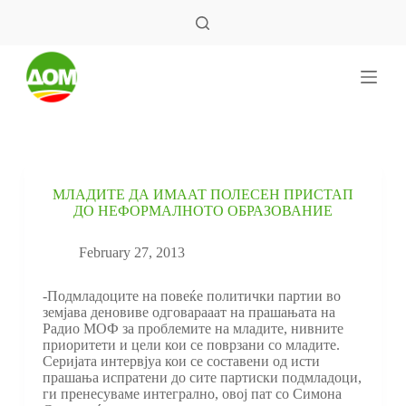
S
k
i
p
t
o
c
o
n
t
e
МЛАДИТЕ ДА ИМААТ ПОЛЕСЕН ПРИСТАП
n
ДО НЕФОРМАЛНОТО ОБРАЗОВАНИЕ
t
February 27, 2013
-Подмладоците на повеќе политички партии во
земјава деновиве одговарааат на прашањата на
Радио МОФ за проблемите на младите, нивните
приоритети и цели кои се поврзани со младите.
Серијата интервјуа кои се составени од исти
прашања испратени до сите партиски подмладоци,
ги пренесуваме интегрално, овој пат со Симона