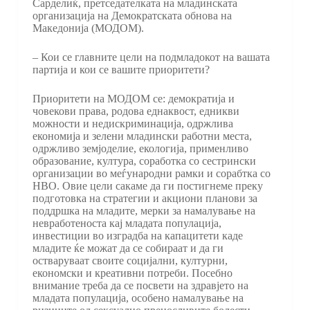
Сарделиќ, претседателката на младинската
организација на Демократската обнова на
Македонија (МОДОМ).
– Кои се главните цели на подмладокот на вашата
партија и кои се вашите приоритети?
Приоритети на МОДОМ се: демократија и
човекови права, родова еднаквост, едникви
можности и недискриминација, одржлива
економија и зелени младински работни места,
одржливо земјоделие, екологија, применливо
образование, култура, соработка со сестрински
организации во меѓународни рамки и сорабтка со
НВО. Овие цели сакаме да ги постигнеме преку
подготовка на стратегии и акциони планови за
поддршка на младите, мерки за намалување на
невработеноста кај младата популација,
инвестиции во изградба на капацитети каде
младите ќе можат да се собираат и да ги
остваруваат своите социјални, културни,
економски и креативни потреби. Посебно
внимание треба да се посвети на здравјето на
младата популација, особено намалување на