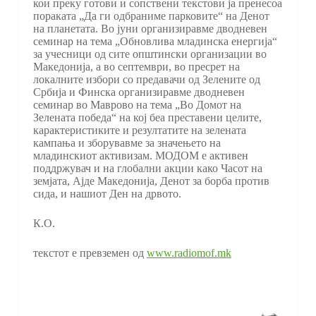
кои преку готови и сопствени текстови ја пренесоа
пораката „Да ги одбраниме парковите“ на Денот
на планетата. Во јуни организиравме дводневен
семинар на тема „Обновлива младинска енергија“
за учесници од сите општински организации во
Македонија, а во септември, во пресрет на
локалните избори со предавачи од Зелените од
Србија и Финска организиравме дводневен
семинар во Маврово на тема „Во Домот на
Зелената победа“ на кој беа преставени целите,
карактеристиките и резултатите на зелената
кампања и зборувавме за значењето на
младинскиот активизам. МОДОМ е активен
поддржувач и на глобални акции како Часот на
земјата, Ајде Македонија, Денот за борба против
сида, и нашиот Ден на дрвото.
К.О.
текстот е превземен од
www.radiomof.mk