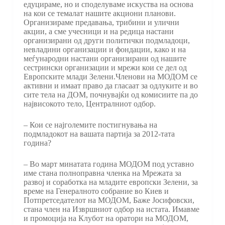
едуцираме, но и споделуваме искуства на основа
на кои се темалат нашите акциони планови.
Организираме предавања, трибини и улични
акции, а сме учесници и на редица настани
организирани од други политички подмладоци,
невладини организации и фондации, како и на
меѓународни настани организирани од нашите
сестрински организации и мрежи кои се дел од
Европските млади Зелени.Членови на МОДОМ се
активни и имаат право да гласаат за одлуките и во
сите тела на ДОМ, почнувајќи од комисиите па до
највисокото тело, Централниот одбор.
– Кои се најголемите постигнувања на
подмладокот на вашата партија за 2012-тата
година?
– Во март минатата година МОДОМ под уставно
име стана полноправна членка на Мрежата за
развој и соработка на младите европски Зелени, за
време на Генералното собрание во Киев и
Потпретседателот на МОДОМ, Баже Јосифовски,
стана член на Извршниот одбор на истата. Имавме
и промоција на Клубот на оратори на МОДОМ,