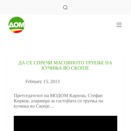
S
k
i
p
t
o
c
o
n
t
e
ДА СЕ СПРЕЧИ МАСОВНОТО ТРУЕЊЕ НА
n
КУЧИЊА ВО СКОПЈЕ
t
February 15, 2013
Претседателот на МОДОМ Карпош, Стефан
Кирков, алармира за состојбата со труења на
кучиња во Скопје…