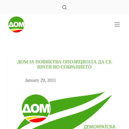
S
k
i
p
t
o
c
o
n
t
e
ДОМ ЈА ПОВИКУВА ОПОЗИЦИЈАТА ДА СЕ
n
ВРАТИ ВО СОБРАНИЕТО
t
January 29, 2011