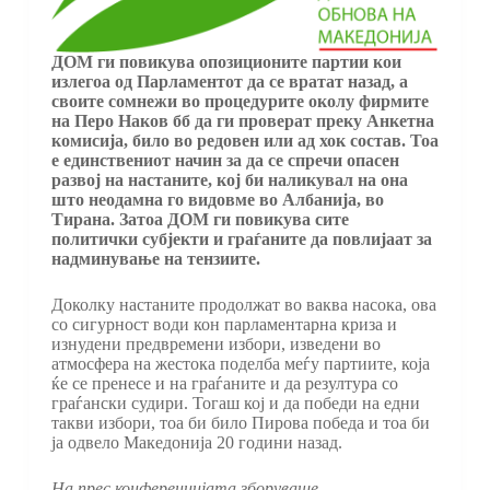
ДОМ ги повикува опозиционите партии кои
излегоа од Парламентот да се вратат назад, а
своите сомнежи во процедурите околу фирмите
на Перо Наков бб да ги проверат преку Анкетна
комисија, било во редовен или ад хок состав. Тоа
е единствениот начин за да се спречи опасен
развој на настаните, кој би наликувал на она
што неодамна го видовме во Албанија, во
Тирана. Затоа ДОМ ги повикува сите
политички субјекти и граѓаните да повлијаат за
надминување на тензиите.
Доколку настаните продолжат во ваква насока, ова
со сигурност води кон парламентарна криза и
изнудени предвремени избори, изведени во
атмосфера на жестока поделба меѓу партиите, која
ќе се пренесе и на граѓаните и да резултура со
граѓански судири. Тогаш кој и да победи на едни
такви избори, тоа би било Пирова победа и тоа би
ја одвело Македонија 20 години назад.
На прес конференцијата зборуваше