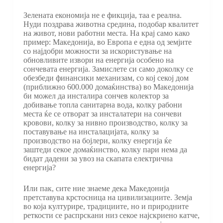
Зелената економија не е фикција, таа е реална.
Нуди поздрава животна средина, подобар квалитет
на живот, нови работни места. На крај само како
пример: Македонија, во Европа е една од земјите
со најдобри можности за искористување на
обновливите извори на енергија особено на
сончевата енергија. Замислете си само доколку се
обезбеди финансики механизам, со кој секој дом
(приближно 600.000 домаќинства) во Македонија
би можел да инсталира сончев колектор за
добивање топла санитарна вода, колку рабони
места ќе се отворат за инсталатери на сончеви
кровови, колку за нивно производство, колку за
поставување на инсталацијата, колку за
производство на бојлери, колку енергија ќе
заштеди секое домаќинство, колку пари нема да
бидат дадени за увоз на скапата електрична
енергија?
Или пак, сите ние знаеме дека Македонија
претставува крстосница на цивилизациите. Земја
во која културире, традициите, но и природните
реткости се распрскани низ секое најскриено катче,