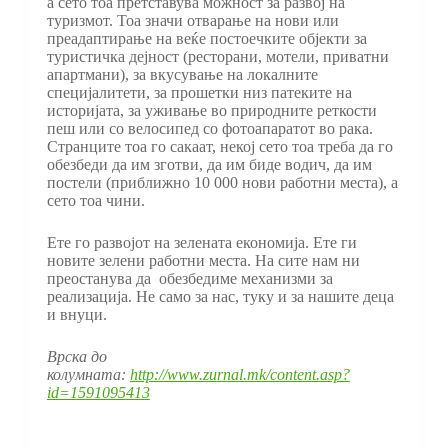
а сето тоа претставува можност за развој на
туризмот. Тоа значи отварање на нови или
преадаптирање на веќе постоечките објекти за
туристичка дејност (ресторани, мотели, приватни
апартмани), за вкусување на локалните
специјалитети, за прошетки низ патеките на
историјата, за уживање во природните реткости
пеш или со велосипед со фотоапаратот во рака.
Странците тоа го сакаат, некој сето тоа треба да го
обезбеди да им зготви, да им биде водич, да им
постели (приближно 10 000 нови работни места), а
сето тоа чини.
Ете го развојот на зелената економија. Ете ги
новите зелени работни места. На сите нам ни
преостанува да обезбедиме механизми за
реализација. Не само за нас, туку и за нашите деца
и внуци.
Врска до
колумната:
http://www.zurnal.mk/content.asp?
id=1591095413