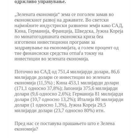
одржливо управување.
„Зелената економија“ зема се поголем замав во
економскиот развој на државите. Во светски
најмоќните индустриски развиени земји како САД,
Кина, Германија, Франција, Шведска, Јужна Кореја
по минатогодишната економска криза беа
изготвени инвестициони програми за
заздравување на економијата, а голем процент од
тие финансиски средства отпаѓа токму на
инвестиции во зелената економија.
Поточно во САД од 751,4 милијарди долари, 86,6
милијарди долари се инвестиции во зелената
економија (11,5%) ; Кина 453,1 милијарди долари
(171,1 односно 37,8%); Јапонија 375,6 милијарди
долари (9,6 односно 2,6%); Германија 81 милијарди
долари (10,7 односно 13,2%); Италија 80 милијарди
долари (1 односно 1,3%), Јужна Кореја 29,5
милијарди долари (23,7 односно 80%) итн.
Пред нас се поставува прашањето што е Зелена
економија?