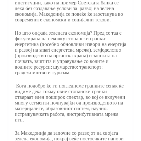
институции, како на пример Светската банка се
дека без создавање услови за развој на зелена
економија, Македонија се повеќе ќе заостанува во
современите економски и социјални текови.
Но што опфаќа зелената економија? Пред се таа е
фокусирана на неколку стопански гранки:
енергетика (посебно обновливи извори на енергија
и развој на smart енергетска мрежа), земјоделство
(производство на органска храна) и заштита на
почвата, заштита и управување со водите и
водните ресурси; шумарство; транспорт;
градежништво и туризам.
Кога подобро ќе ги погледнеме гранките сепак ќе
видиме дека токму овие стопански гранки
отвараат еден поширок спектар, во кој се вклучени
многу сегменти почнувајќи од производството на
материјалите, образовниот систем, научно-
истражувачката работа, дистрибутивната мрежа
итн.
За Македонија да започне со развојот на својата
зелена економија, покрај веќе постоечките напори