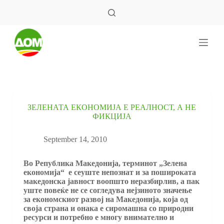
S
k
i
p
t
o
c
o
n
t
e
ЗЕЛЕНАТА ЕКОНОМИЈА Е РЕАЛНОСТ, А НЕ
n
ФИКЦИЈА
t
September 14, 2010
Во Република Македонија, терминот „Зелена
економија“ е сеуште непознат и за пошироката
македонска јавност воопшто неразбирлив, а пак
уште повеќе не се согледува нејзиното значење
за економскиот развој на Македонија, која од
своја страна и онака е сиромашна со природни
ресурси и потребно е многу внимателно и