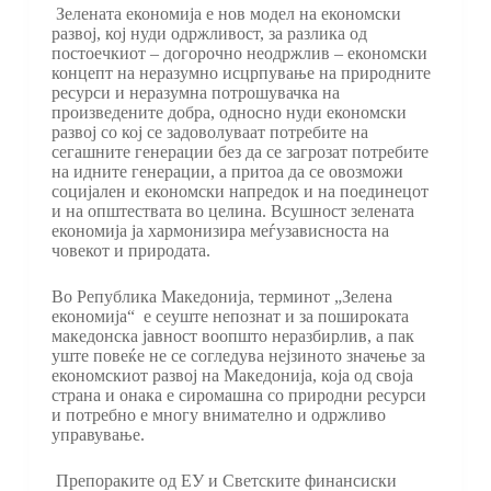
Зелената економија е нов модел на економски
развој, кој нуди одржливост, за разлика од
постоечкиот – догорочно неодржлив – економски
концепт на неразумно исцрпување на природните
ресурси и неразумна потрошувачка на
произведените добра, односно нуди економски
развој со кој се задоволуваат потребите на
сегашните генерации без да се загрозат потребите
на идните генерации, а притоа да се овозможи
социјален и економски напредок и на поединецот
и на општествата во целина. Всушност зелената
економија ја хармонизира меѓузависноста на
човекот и природата.
Во Република Македонија, терминот „Зелена
економија“ е сеуште непознат и за пошироката
македонска јавност воопшто неразбирлив, а пак
уште повеќе не се согледува нејзиното значење за
економскиот развој на Македонија, која од своја
страна и онака е сиромашна со природни ресурси
и потребно е многу внимателно и одржливо
управување.
Препораките од ЕУ и Светските финансиски