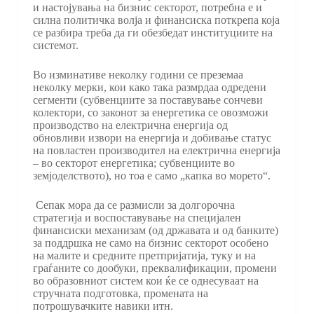
и настојувања на бизнис секторот, потребна е и
силна политичка волја и финансиска поткрепа која
се разбира треба да ги обезбедат институциите на
системот.
Во изминативе неколку години се преземаа
неколку мерки, кои како така размрдаа одредени
сегменти (субвенциите за поставување сончеви
колектори, со законот за енергетика се овозможи
производство на електрична енергија од
обновливи извори на енергија и добивање статус
на повластен производител на електрична енергија
– во секторот енергетика; субвенциите во
земјоделството), но тоа е само „капка во морето“.
Сепак мора да се размисли за долгорочна
стратегија и воспоставување на специјален
финансиски механизам (од државата и од банките)
за поддршка не само на бизнис секторот особено
на малите и средните претпријатија, туку и на
граѓаните со дообуки, преквалификации, промени
во образовниот систем кои ќе се однесуваат на
стручната подготовка, промената на
потрошувачките навики итн.