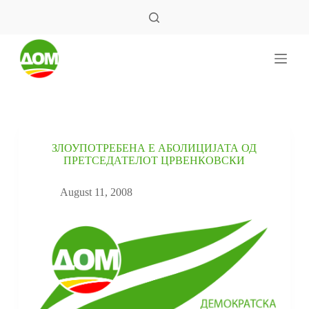
S
k
i
p
t
o
c
o
n
t
e
ЗЛОУПОТРЕБЕНА Е АБОЛИЦИЈАТА ОД
n
ПРЕТСЕДАТЕЛОТ ЦРВЕНКОВСКИ
t
August 11, 2008