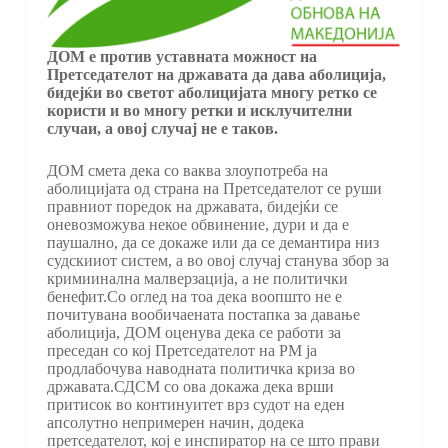
ДОМ е против уставната можност на
Претседателот на државата да дава аболиција,
бидејќи во светот аболицијата многу ретко се
користи и во многу ретки и исклучителни
случаи, а овој случај не е таков.
ДОМ смета дека со ваква злоупотреба на
аболицијата од страна на Претседателот се руши
правниот поредок на државата, бидејќи се
оневозможува некое обвинение, дури и да е
паушално, да се докаже или да се демантира низ
судскииот систем, а во овој случај станува збор за
кримиинална малверзација, а не политички
бенефит.Со оглед на тоа дека воопшто не е
почитувана вообичаената постапка за давање
аболиција, ДОМ оценува дека се работи за
преседан со кој Претседателот на РМ ја
продлабочува наводната политичка криза во
државата.СДСМ со ова докажа дека врши
притисок во континуитет врз судот на еден
апсолутно непримерен начин, додека
претседателот, кој е инспиратор на се што прави