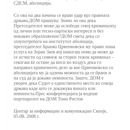
СДСМ, аболицира.
Со ова на два начина се врши удар врз правната
држава.ДОМ прашува: Значи ли ова дека
Претседателот може да ослободи секој криминалец
од лични или тесно-партиски интереси и без
никакво образложение?ДОМ смета дека со
злоупотребата на институтот аболиција,
претседателот Бранко Црвенковски му прави лоша
услуга на Зоран Заев кој никогаш нема да може да
се исчисти од сомнеж за сторен тежок криминал –
секогаш ќе остане да виси во воздух дека го
направил кривичното дело за кое Црвенковски со
аболицијата му ја одзема можноста да се брани и
на суд да ја докаже невиноста. Зашто, ДОМ е
уверен дека Судот е единственото место во секоја
држава каде што се докажува вината или
невиноста.Прес конференцијата ја водеше
портпаролот на ДОМ Тони Ристов
Центар за информации и комуникации Скопје,
05.08. 2008 г.