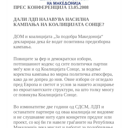
ПРЕС КОНФЕРЕНЦИЈА 13.05.2008
ДАЛИ ЛДП НАЈАВУВА НАСИЛНА
КАМПАЊА НА КОАЛИЦИЈАТА СОНЦЕ?
ДОМ и коалицијата „За подобра Македонија“
декларираа дека ќе водат позитивна предизборна
кампања.
Повиците за фер и демократски избори,
потпишаниот кодекс од сите политички партии
меѓу кои и од Коалицијата Сонце, за водење
коректна кампања во мирна политичка атмосфера,
како да не допреа до нив. Овие избори се огледало
пред Европа и светот и услов за нашето асоцирање
во евроатлантските структури, на што толку многу
се повикува Коалицијата Сонце.
Во изминатитве две години од СДСМ, ЛДП и
останатите партнери од оваа коалиција не видовме
и не слушнавме ниту еден конкретен предлог или
проект, со кој би ги навeле граѓаните на Република
Македонија дека мислат и работат за подобрување