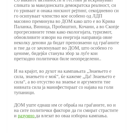
сликата за македонската демократска реалност, си
го уриваат и онака нискиот рејтинг, секојдневно си
го осипуваат членство кое особено од ЛДП
масовно преминува во ДОМ како што е во Крива
Паланка, Виница, Пробиштип, Кочани, а во Скопје
прогресивните теми како екологијата, туризмот,
обновливите извори на енергија направија овие
неколку денови да бидат препознаени од граѓаните
и тие да се зачленуваат во ДОМ, што особено го
цениме, бидејќи станува збор за луѓе кои
претходно политички биле неопределени..
И на крајот, во духот на кампањата „Знаењето е
сила, знаењето е моќ“, ќе кажеме „Да! Знаењето е
сила“, а во отсуство на знаење и аргументи тие
нивната сила ја манифестираат со најава на голи
тупаници.
ДОМ уште еднаш им се обраќа на граѓаните, но и
на сите политички фактори да ги смират страстите
и
разумно
да влезат во оваа изборна кампања.