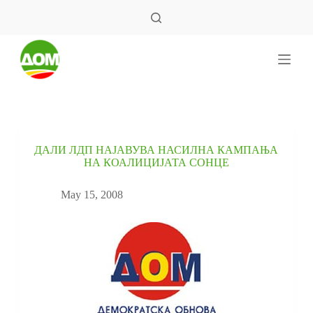
S
k
i
p
t
o
c
o
n
t
e
ДАЛИ ЛДП НАЈАВУВА НАСИЛНА КАМПАЊА
n
НА КОАЛИЦИЈАТА СОНЦЕ
t
May 15, 2008