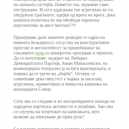
на нивната состојба. Наместо тоа, видовме само
опструкции. И сега оддеднаш тие агресивно ќе ги
убедувале граѓаните, одејќи од врата на врата, дека
нивната политика ќе им обезбеди европска
перспектива за шест месеци??!!
Прашуваме дали нивните реакции се одраз на
нивната безидејност, отсуство на конструктивен
пристап и неспособност за придобивање на
гласачкото
тело
со конкретни програми и проекти.
Да се потсетиме: лидерот на Либерал
Демократската Партија, Јован Манасиевски, на
конвенцијата театрално ја истрга вратоврската, и
повика да се тргне во „борба“. Оттаму, се
сомневаме дека овој гест е најава за насилна,
агресивна, примитивна и невкусна кампања на
коалицијата Сонце.
Сето ова го гледаме и во инсценираните напади на
одредени партиски активисти и штабови. Ако ова
се случува на почетокот на кампањата, што
можеме да очекуваме до први јуни?
Со ваквите активности и гестови ја искривуваат