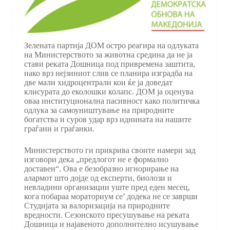
Зелената партија ДОМ остро реагира на одлуката
на Министерството за животна средина да не ја
стави реката Дошница под привремена заштита,
иако врз нејзиниот слив се планира изградба на
две мали хидроцентрали кои ќе ја доведат
клисурата до еколошки колапс. ДОМ ја оценува
оваа институционална пасивност како политичка
одлука за самоуништување на природните
богатства и суров удар врз иднината на нашите
граѓани и граѓанки.
Министерството ги прикрива своите намери зад
изговори дека „предлогот не е формално
доставен“. Ова е безобразно игнорирање на
алармот што дојде од експерти, биолози и
невладини организации уште пред еден месец,
кога побараа мораториум се’ додека не се заврши
Студијата за валоризација на природните
вредности. Сезонското пресушување на реката
Дошница и најавеното дополнително исушување