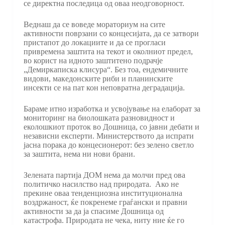
се директна последица од оваа неодговорност.
Веднаш да се воведе мораториум на сите
активности поврзани со концесијата, да се затвори
пристапот до локациите и да се прогласи
привремена заштита на текот и околниот предел,
во корист на идното заштитено подрачје
„Демиркаписка клисура“. Без тоа, ендемичните
видови, македонските риби и планинските
инсекти се на пат кон неповратна деградација.
Бараме итно изработка и усвојување на елаборат за
мониторинг на биолошката разновидност и
еколошкиот проток во Дошница, со јавни дебати и
независни експерти. Министерството да испрати
јасна порака до концесионерот: без зелено светло
за заштита, нема ни нови брани.
Зелената партија ДОМ нема да молчи пред ова
политичко насилство над природата. Ако не
прекине оваа тенденциозна институционална
воздржаност, ќе покренеме граѓански и правни
активности за да ја спасиме Дошница од
катастрофа. Природата не чека, ниту ние ќе го