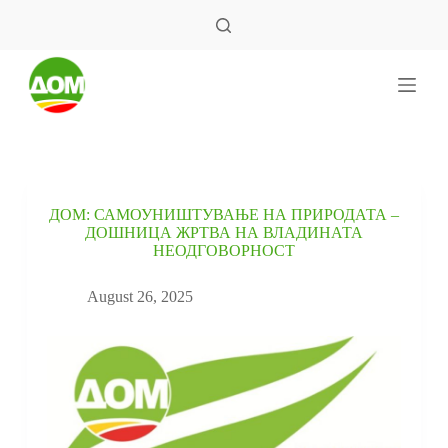
S
k
i
p
t
o
c
o
n
t
e
ДОМ: САМОУНИШТУВАЊЕ НА ПРИРОДАТА –
n
ДОШНИЦА ЖРТВА НА ВЛАДИНАТА
t
НЕОДГОВОРНОСТ
August 26, 2025