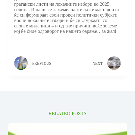
граѓански листи на локалните избори во 2025
година. И да не се лажеме: партиските мастадонти
ќе си формираат свои прокси политички субјекти
воочи локалните избори и ќе си „туркаат“ со
своите миленици – и од тие причини веќе знаеме
кој ќе биде одговорот на нашето барање…за жал!
PREVIOUS
NEXT
RELATED POSTS