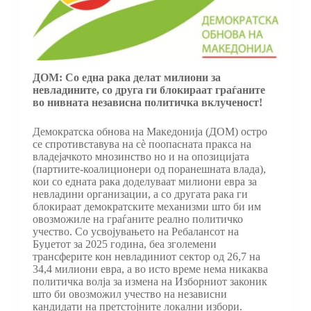
ДОМ: Со една рака делат милиони за
невладините, со друга ги блокираат граѓаните
во нивната независна политичка вклученост!
Демократска обнова на Македонија (ДОМ) остро
се спротивставува на сè поопасната пракса на
владејачкото мнозинство но и на опозицијата
(партиите-коалиционери од поранешната влада),
кои со едната рака доделуваат милиони евра за
невладини организации, а со другата рака ги
блокираат демократските механизми што би им
овозможиле на граѓаните реално политичко
учество. Со усвојувањето на Ребалансот на
Буџетот за 2025 година, беа зголемени
трансферите кон невладиниот сектор од 26,7 на
34,4 милиони евра, а во исто време нема никаква
политичка волја за измена на Изборниот законик
што би овозможил учество на независни
кандидати на претстојните локални избори.