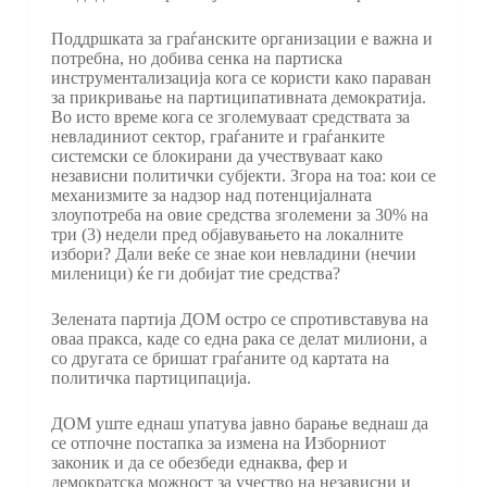
Поддршката за граѓанските организации е важна и
потребна, но добива сенка на партиска
инструментализација кога се користи како параван
за прикривање на партиципативната демократија.
Во исто време кога се зголемуваат средствата за
невладиниот сектор, граѓаните и граѓанките
системски се блокирани да учествуваат како
независни политички субјекти. Згора на тоа: кои се
механизмите за надзор над потенцијалната
злоупотреба на овие средства зголемени за 30% на
три (3) недели пред објавувањето на локалните
избори? Дали веќе се знае кои невладини (нечии
миленици) ќе ги добијат тие средства?
Зелената партија ДОМ остро се спротивставува на
оваа пракса, каде со една рака се делат милиони, а
со другата се бришат граѓаните од картата на
политичка партиципација.
ДОМ уште еднаш упатува јавно барање веднаш да
се отпочне постапка за измена на Изборниот
законик и да се обезбеди еднаква, фер и
демократска можност за учество на независни и