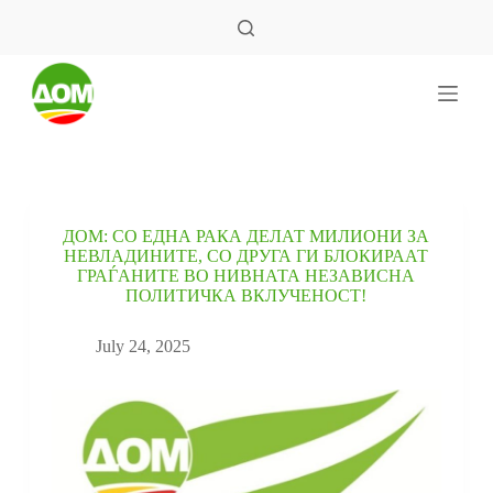
S
k
i
p
t
o
c
o
n
t
e
ДОМ: СО ЕДНА РАКА ДЕЛАТ МИЛИОНИ ЗА
n
НЕВЛАДИНИТЕ, СО ДРУГА ГИ БЛОКИРААТ
t
ГРАЃАНИТЕ ВО НИВНАТА НЕЗАВИСНА
ПОЛИТИЧКА ВКЛУЧЕНОСТ!
July 24, 2025