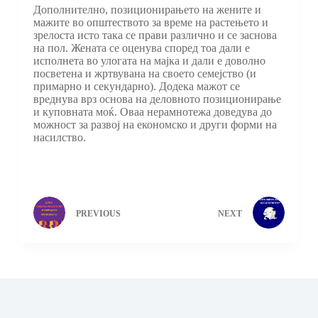
Дополнително, позиционирањето на жените и
мажите во општеството за време на растењето и
зрелоста исто така се прави различно и се заснова
на пол. Жената се оценува според тоа дали е
исполнета во улогата на мајка и дали е доволно
посветена и жртвувана на своето семејство (и
примарно и секундарно). Додека мажот се
вреднува врз основа на деловното позиционирање
и куповната моќ. Оваа нерамнотежа доведува до
можност за развој на економско и други форми на
насилство.
PREVIOUS
NEXT