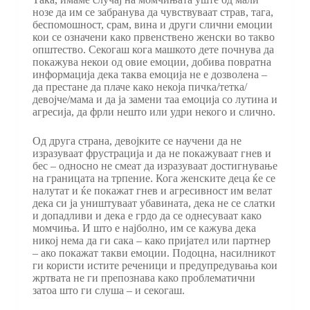
нозе да им се забранува да чувствуваат страв, тага,
беспомошност, срам, вина и други слични емоции
кои се означени како првенствено женски во такво
општество. Секогаш кога машкото дете почнува да
покажува некои од овие емоции, добива повратна
информација дека таква емоција не е дозволена –
да престане да плаче како некоја пичка/тетка/
девојче/мама и да ја замени таа емоција со лутина и
агресија, да фрли нешто или удри некого и слично.
Од друга страна, девојките се научени да не
изразуваат фрустрација и да не покажуваат гнев и
бес – односно не смеат да изразуваат достигнување
на границата на трпение. Кога женските деца ќе се
налутат и ќе покажат гнев и агресивност им велат
дека си ја уништуваат убавината, дека не се слатки
и допадливи и дека е грдо да се однесуваат како
момчиња. И што е најболно, им се кажува дека
никој нема да ги сака – како пријател или партнер
– ако покажат такви емоции. Подоцна, насилникот
ги користи истите реченици и предупредувања кои
жртвата не ги препознава како проблематични
затоа што ги слуша – и секогаш.