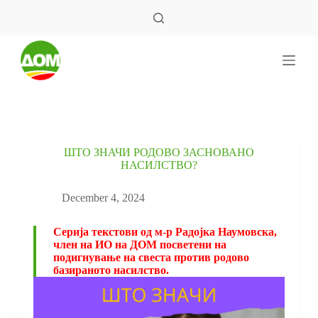
S
k
i
p
t
o
c
o
n
t
e
ШТО ЗНАЧИ РОДОВО ЗАСНОВАНО
n
НАСИЛСТВО?
t
December 4, 2024
Серија текстови од м-р Радојка Наумовска,
член на ИО на ДОМ посветени на
подигнување на свеста против родово
базираното насилство.