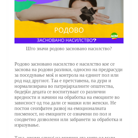
Што значи родово засновано насилство?
Родово засновано насилство е насилство кое се
заснова на родови разлики, односно на предрасуди
за поседување моќ и контрола на едниот пол или
род над другиот. Таа е претставена, па дури и
нормализирана во патријархалните општества,
бидејќи децата се воспитуваат со различни
вредности и начини на обработка на емоциите во
зависност од тоа дали се машки или женски. Не
постои сеопфатен развој на емоционалната
писменост, но емоциите се означени по пол и
соодветно дозволени или забранети за обработка и
изразување.
Така, имаме случај на момчињата уште од мали