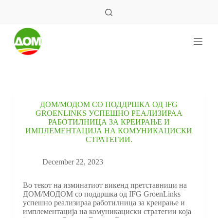
S
k
i
p
t
o
c
o
n
t
e
ДОМ/МОДОМ СО ПОДДРШКА ОД IFG
n
GROENLINKS УСПЕШНО РЕАЛИЗИРАА
t
РАБОТИЛНИЦА ЗА КРЕИРАЊЕ И
ИМПЛЕМЕНТАЦИЈА НА КОМУНИКАЦИСКИ
СТРАТЕГИИ.
December 22, 2023
Во текот на изминатиот викенд претставници на
ДОМ/МОДОМ со поддршка од IFG GroenLinks
успешно реализираа работилница за креирање и
имплементација на комуникациски стратегии која