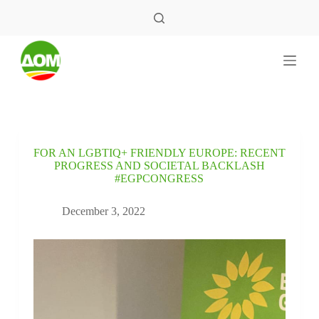
S
k
i
p
t
o
c
o
n
t
e
FOR AN LGBTIQ+ FRIENDLY EUROPE: RECENT
n
PROGRESS AND SOCIETAL BACKLASH
t
#EGPCONGRESS
December 3, 2022