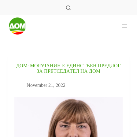
S
k
i
p
t
o
c
o
n
t
e
ДОМ: МОРАЧАНИН Е ЕДИНСТВЕН ПРЕДЛОГ
n
ЗА ПРЕТСЕДАТЕЛ НА ДОМ
t
November 21, 2022