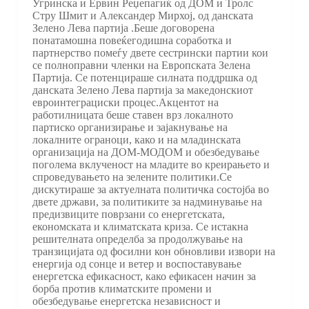
Угринска и Ервин Реџепагиќ од ДОМ и Тролс
Стру Шмит и Александер Мирхој, од данската
Зелено Лева партија .Беше договорена
понатамошна повеќегодишна соработка и
партнерство помеѓу двете сестрински партии кои
се полноправни членки на Европската Зелена
Партија. Се потенцираше силната поддршка од
данската Зелено Лева партија за македонскиот
евроинтеграциски процес.Акцентот на
работилницата беше ставен врз локалното
партиско организирање и зајакнување на
локалните ограноци, како и на младинската
организација на ДОМ-МОДОМ и обезбедување
поголема вклученост на младите во креирањето и
спроведувањето на зелените политики.Се
дискутираше за актуелната политичка состојба во
двете држави, за политиките за надминување на
предизвиците поврзани со енергетската,
економската и климатската криза. Се истакна
решителната определба за продолжување на
транзицијата од фосилни кон обновливи извори на
енергија од сонце и ветер и воспоставување
енергетска ефикасност, како ефикасен начин за
борба против климатските промени и
обезбедување енергетска независност и