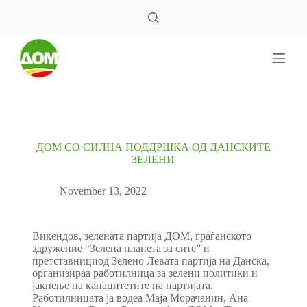
S
k
i
p
t
o
c
o
n
t
e
ДОМ СО СИЛНА ПОДДРШКА ОД ДАНСКИТЕ
n
ЗЕЛЕНИ
t
November 13, 2022
Викендов, зелената партија ДОМ, граѓанското
здружение “Зелена планета за сите” и
претставнициод Зелено Левата партија на Данска,
организираа работилница за зелени политики и
јакнење на капацитетите на партијата.
Работилницата ја водеа Маја Морачанин, Ана