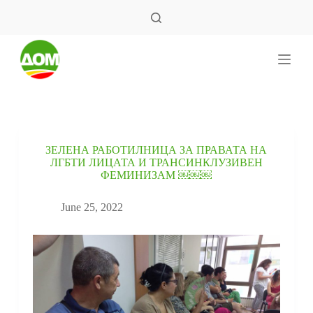
S
k
i
p
t
o
c
o
n
t
e
ЗЕЛЕНА РАБОТИЛНИЦА ЗА ПРАВАТА НА
n
ЛГБТИ ЛИЦАТА И ТРАНСИНКЛУЗИВЕН
t
ФЕМИНИЗАМ ￼￼￼
June 25, 2022