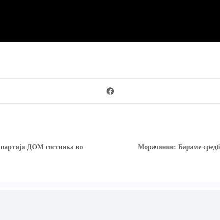
 партија ДОМ гостинка во
Морачанин: Бараме средба