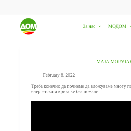
S
k
i
p
За нас
МОДОМ
t
o
c
o
n
t
e
МАЈА МОРАЧА
n
t
February 8, 2022
Треба конечно да почнеме да вложуваме многу по
енергетската криза ќе беа помали