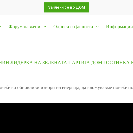
Зачлени се во ДОМ
Форум на жени
Односи со јавноста
Информации 
НИН ЛИДЕРКА НА ЗЕЛЕНАТА ПАРТИЈА ДОМ ГОСТИНКА В
веќе во обновливи извори на енергија, да вложувавме повеќе по